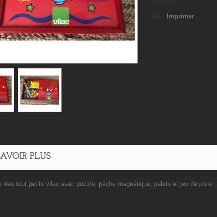
1
Article
Imprimer
SAVOIR PLUS
x des tout petits vilac avec puzzle, pêche magnétique, palets et jeu de piste 