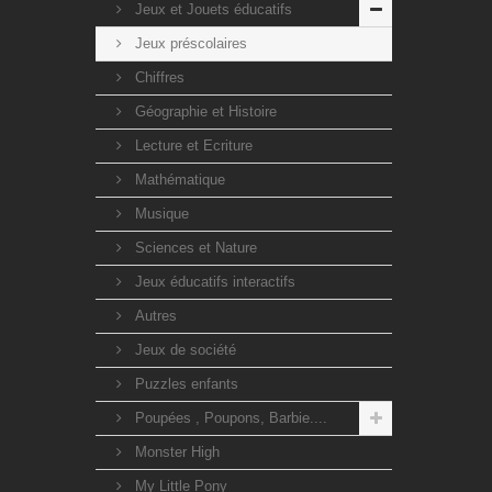
Jeux et Jouets éducatifs
Jeux préscolaires
Chiffres
Géographie et Histoire
Lecture et Ecriture
Mathématique
Musique
Sciences et Nature
Jeux éducatifs interactifs
Autres
Jeux de société
Puzzles enfants
Poupées , Poupons, Barbie....
Monster High
My Little Pony