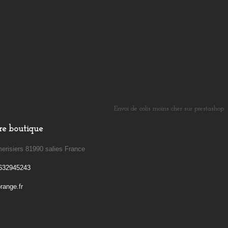
Envoi de colis moins cher sur prestashop
​
re boutique
erisiers 81990 salies France
632945243
ange.fr