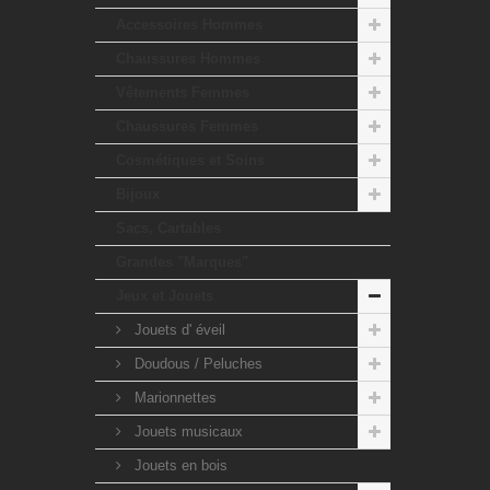
Accessoires Hommes
Chaussures Hommes
Vêtements Femmes
Chaussures Femmes
Cosmétiques et Soins
Bijoux
Sacs, Cartables
Grandes "Marques"
Jeux et Jouets
Jouets d' éveil
Doudous / Peluches
Marionnettes
Jouets musicaux
Jouets en bois