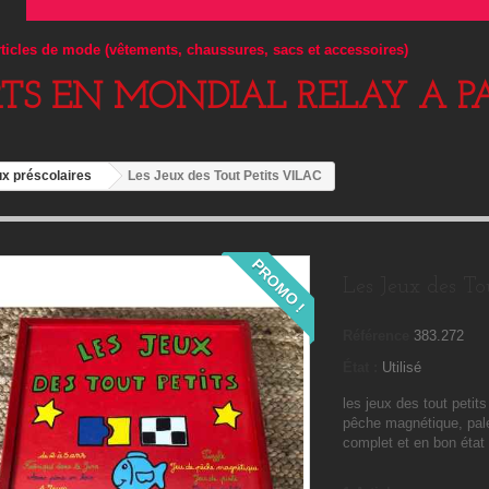
articles de mode (vêtements, chaussures, sacs et accessoires)
RTS EN MONDIAL RELAY A PA
x préscolaires
Les Jeux des Tout Petits VILAC
PROMO !
Les Jeux des To
Référence
383.272
État :
Utilisé
les jeux des tout petit
pêche magnétique, palet
complet et en bon état