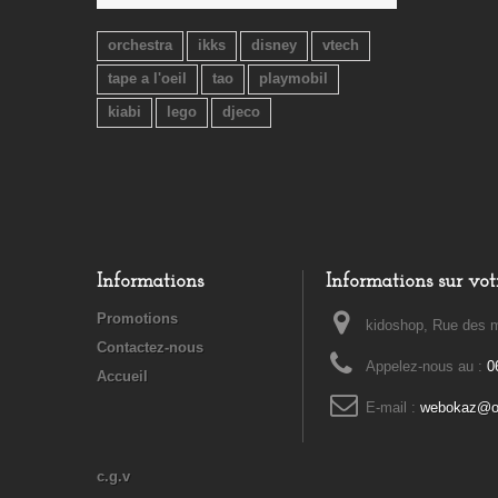
orchestra
ikks
disney
vtech
tape a l'oeil
tao
playmobil
kiabi
lego
djeco
Informations
Informations sur vot
Promotions
kidoshop, Rue des m
Contactez-nous
Appelez-nous au :
0
Accueil
E-mail :
webokaz@or
c.g.v