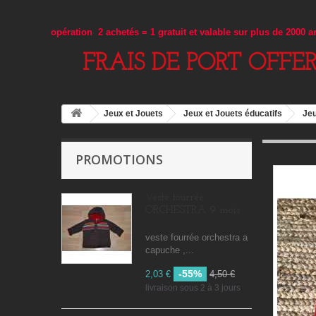
opération 2 achetés = 1 gratuit et valable sur plus de 2000 
FRAIS DE PORT OFFE
Jeux et Jouets
Jeux et Jouets éducatifs
Jeu
PROMOTIONS
Veste fourrée
ORCHESTRA 9 mois
veste fourrée orchestra a
capuche ,...
-55%
2,03 €
4,50 €
livraison sous 2 à 3 jours