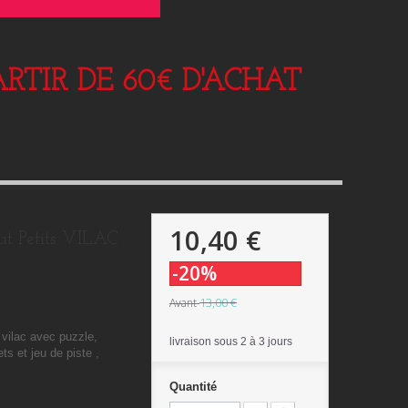
RTIR DE 60€ D'ACHAT
10,40 €
ut Petits VILAC
-20%
13,00 €
Avant
s vilac avec puzzle,
livraison sous 2 à 3 jours
s et jeu de piste ,
Quantité