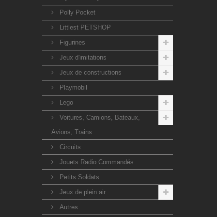
Polly Pocket
Littlest PETSHOP
Figurines
Jeux d'imitations
Jeux de constructions
Playmobil
Lego
Voitures, Camions, Bateaux,
Avions, Trains
Circuits
Jouets Radio Commandés
Petits Soldats
Jeux de plein air
Autres