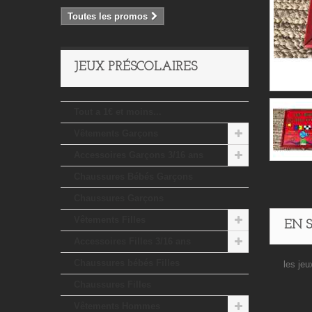
Toutes les promos
JEUX PRÉSCOLAIRES
Tout a 1€ et moins...
Vêtements Garçons
Accessoires Garçons 3/16 ans
Chaussures Bébés Garçons
Chaussures Garçons
Vêtements Filles
EN 
Accessoires Filles 3/16 ans
Chaussures bébés Filles
les jeu
Chaussures Filles
Vêtements Hommes