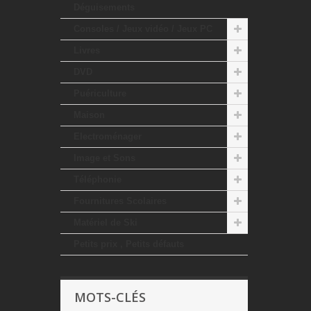
Déguisements
Consoles / Jeux vidéo / Jeux PC
Livres
DVD
Puériculture
Maison
Electroménager
Image et Sons
Téléphonie
Fournitures Scolaires
Matériel de Ski
Petits prix , Petits défauts
MOTS-CLÉS