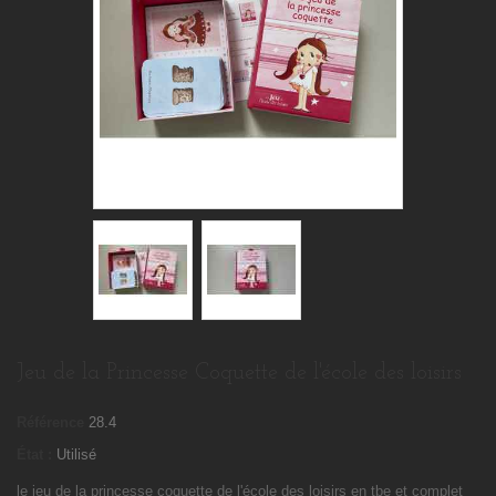
Jeu de la Princesse Coquette de l'école des loisirs
Référence
28.4
État :
Utilisé
le jeu de la princesse coquette de l'école des loisirs en tbe et complet