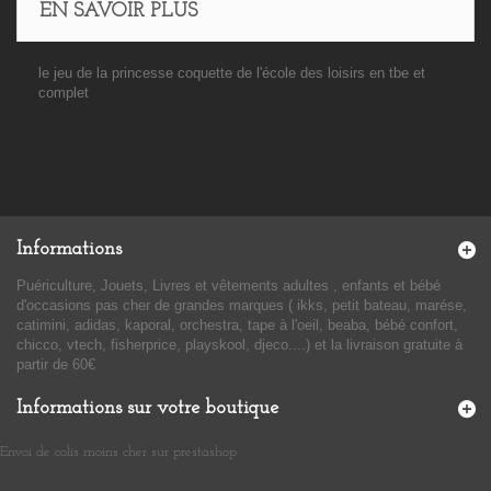
EN SAVOIR PLUS
le jeu de la princesse coquette de l'école des loisirs en tbe et
complet
Informations
Puériculture, Jouets, Livres et vêtements adultes , enfants et bébé
d'occasions pas cher de grandes marques ( ikks, petit bateau, marése,
catimini, adidas, kaporal, orchestra, tape à l'oeil, beaba, bébé confort,
chicco, vtech, fisherprice, playskool, djeco....) et la livraison gratuite à
partir de 60€
Informations sur votre boutique
Envoi de colis moins cher sur prestashop
​