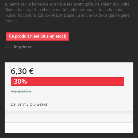
aliments sur le barbecue et enlève les avant qu’ils ne soient trop cuits.
Mais attention, Ce barbecue est très chatouilleux, si tu as la main
lourde, tout saute. En bon état manque juste une carte ce qui ne géne
en rien
Ce produit n'est plus en stock
Imprimer
6,30 €
-30%
9,00 €
Avant
Delivery: 3 to 6 weeks