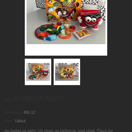
Jeu BARBECUE PARTY
Référence
455.12
État :
Utilisé
jeu barbecue party: Un repas au barbecue, quel régal, Place tes