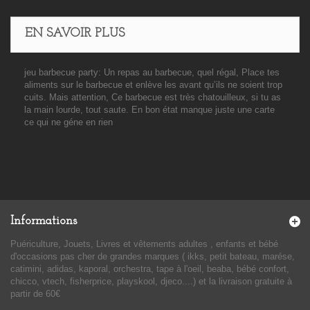
EN SAVOIR PLUS
jeu barbecue party: Un repas au barbecue, quel régal, Place tes
aliments sur le barbecue et enlève les avant qu’ils ne soient trop
cuits. Mais attention, Ce barbecue est très chatouilleux, si tu as
la main lourde, tout saute. En bon état manque juste une carte
ce qui ne géne en rien
Informations
Puériculture, Jouets, Livres et vêtements adultes , enfants et bébé
d'occasions pas cher de grandes marques ( ikks, petit bateau, marése,
catimini, adidas, kaporal, orchestra, tape à l'oeil, beaba, bébé confort,
chicco, vtech, fisherprice, playskool, djeco....) et la livraison gratuite à
partir de 60€