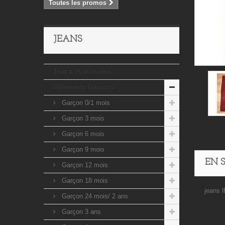
Toutes les promos
JEANS
Tout a 1€ et moins...
Vêtements Garçons
Garçon 0/1 mois
Garçon 3 mois
Garçon 6 mois
Garçon 9 mois
EN 
Garçon 12 mois
Garçon 18 mois
jeans l
Garçon 24 mois/ 2 ans
Garçon 3 ans