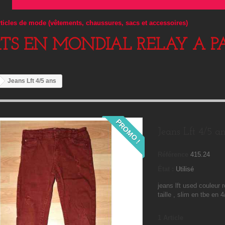
articles de mode (vêtements, chaussures, sacs et accessoires)
RTS EN MONDIAL RELAY A PA
Jeans Lft 4/5 ans
PROMO !
Jeans Lft 4/5 a
Référence
415.24
État :
Utilisé
jeans lft used couleur ro
taille , slim en tbe en 
1
Article