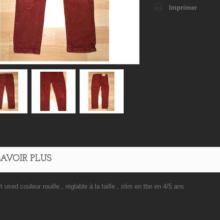
Imprimer
SAVOIR PLUS
ft used couleur rouille , réglable à la taille , slim en tbe en 4/5 ans