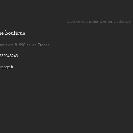
Envoi de colis moins cher sur prestashop
​
re boutique
erisiers 81990 salies France
632945243
ange.fr