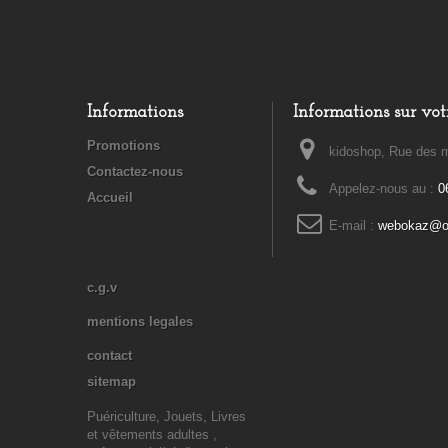
Informations
Informations sur vot
Promotions
kidoshop, Rue des m
Contactez-nous
Appelez-nous au :
0
Accueil
E-mail :
webokaz@or
c.g.v
mentions legales
contact
sitemap
Puériculture, Jouets, Livres
et vêtements adultes ,