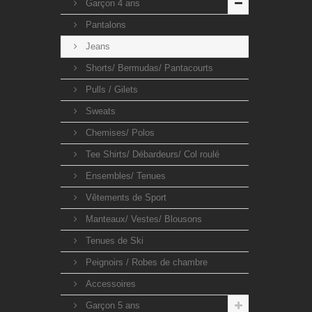
Garçon 4 ans
Pantalons
Jeans
Shorts/ Bermudas/ Pantacourts
Pulls / Gilets
Sweats
Chemises/ Polos
Tee Shirts/ Débardeurs/ Col roulé
Ensembles/ Tenues
Vêtements de Sport
Manteaux/ Vestes/ Blousons
Tenues de Ski
Peignoirs / Robes de chambre
Accessoires
Garçon 5 ans