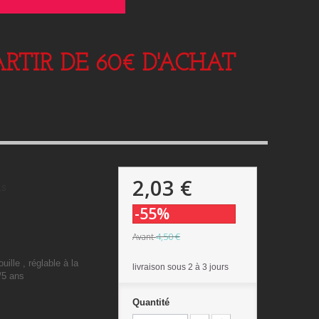
RTIR DE 60€ D'ACHAT
2,03 €
ns
-55%
4,50 €
Avant
uille , réglable à la
livraison sous 2 à 3 jours
4/5 ans
Quantité