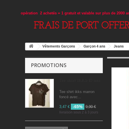
opération 2 achetés = 1 gratuit et valable sur plus de 2000 
FRAIS DE PORT OFFE
Vêtements Garçons
Garçon 4 ans
Jeans
PROMOTIONS
Tee shirt IKKS 10 ans
Tee shirt ikks marron
foncé avec...
-65%
3,47 €
9,90 €
livraison sous 2 à 3 jours