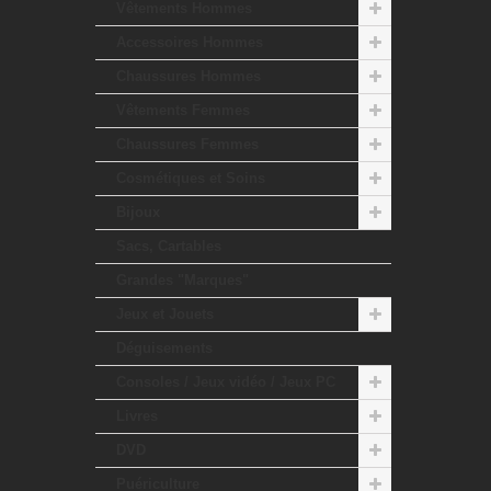
Vêtements Hommes
Accessoires Hommes
Chaussures Hommes
Vêtements Femmes
Chaussures Femmes
Cosmétiques et Soins
Bijoux
Sacs, Cartables
Grandes "Marques"
Jeux et Jouets
Déguisements
Consoles / Jeux vidéo / Jeux PC
Livres
DVD
Puériculture