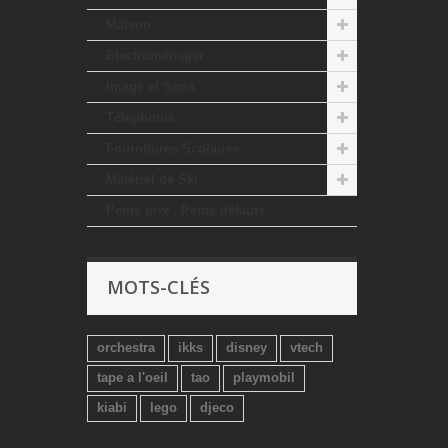
Maison
Electroménager
Image et Sons
Téléphonie
Fournitures Scolaires
Matériel de Ski
Petits prix , Petits défauts
MOTS-CLÉS
orchestra
ikks
disney
vtech
tape a l'oeil
tao
playmobil
kiabi
lego
djeco