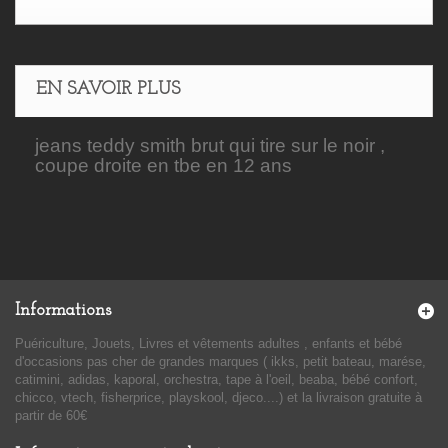
EN SAVOIR PLUS
jeans teddy smith brut qui tire sur le noir ,
coupe droite en tbe en 12 ans
Informations
Puériculture, Jouets, Livres et vêtements adultes , enfants et bébé
d'occasions pas cher de grandes marques ( ikks, petit bateau, marése,
catimini, adidas, kaporal, orchestra, tape à l'oeil, beaba, bébé confort,
chicco, vtech, fisherprice, playskool, djeco....) et la livraison gratuite à
partir de 60€