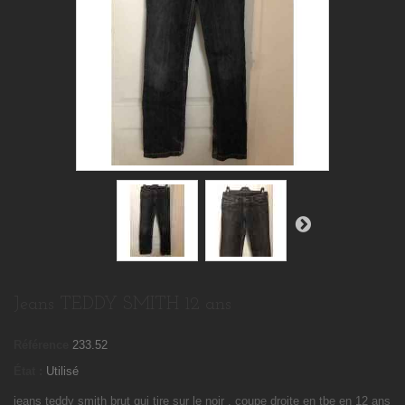
Jeans TEDDY SMITH 12 ans
Référence
233.52
État :
Utilisé
jeans teddy smith brut qui tire sur le noir , coupe droite en tbe en 12 ans