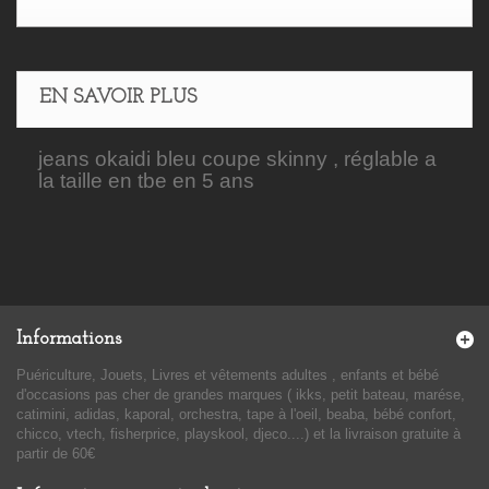
EN SAVOIR PLUS
jeans okaidi bleu coupe skinny , réglable a
la taille en tbe en 5 ans
Informations
Puériculture, Jouets, Livres et vêtements adultes , enfants et bébé
d'occasions pas cher de grandes marques ( ikks, petit bateau, marése,
catimini, adidas, kaporal, orchestra, tape à l'oeil, beaba, bébé confort,
chicco, vtech, fisherprice, playskool, djeco....) et la livraison gratuite à
partir de 60€