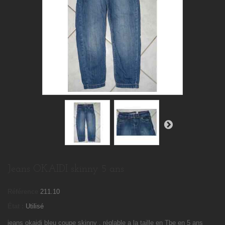
Jeans OKAIDI skinny 5 ans
Référence
211.10
État :
Utilisé
jeans okaidi bleu coupe skinny , réglable a la taille en Tbe en 5 ans