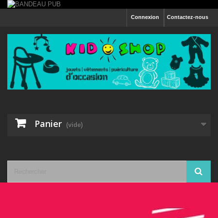
Connexion
Contactez-nous
Panier
(vide)