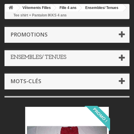
Vêtements Filles
Fille 4 ans
Ensembles/ Tenues
Tee shirt + Pantalon IKKS 4 ans
PROMOTIONS
ENSEMBLES/ TENUES
MOTS-CLÉS
PROMO !