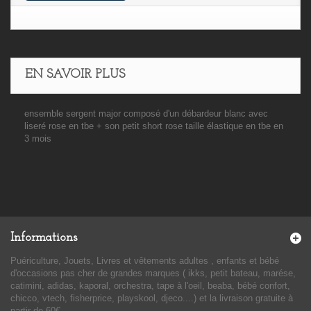
EN SAVOIR PLUS
ensemble sergent major composé d'un débardeur blanc avec
liseré rose en tbe + son petit short rose taille élastique en tbe en
3 mois
Informations
Puériculture, Jouets, Livres et vêtements adultes , enfants et bébé
d'occasions pas cher de grandes marques ( ikks, petit bateau, marése,
catimini, adidas, kaporal, orchestra, tape à l'oeil, beaba, bébé confort,
chicco, vtech, fisherprice, playskool, djeco....) et la livraison gratuite à
partir de 60€