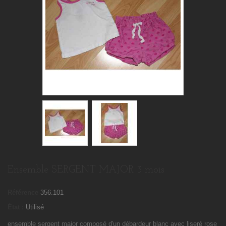
Ensemble SERGENT MAJOR 3 mois
Référence
356.101
État :
Utilisé
ensemble sergent major composé d'un débardeur blanc avec liseré rose