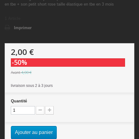
en tbe + son petit short rose taille élastique en tbe en 3 mois
1
Article
Imprimer
2,00 €
-50%
4,00 €
Avant
livraison sous 2 à 3 jours
Quantité
Ajouter au panier