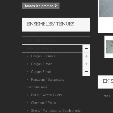
Toutes les promos
ENSEMBLES/ TENUES
Tout a 1€ et moins...
Vêtements Garçons
Garçon 0/1 mois
Garçon 3 mois
Garçon 6 mois
Pantalons/ Salopettes/
EN 
Combinaisons
Pulls/ Sweats/ Gilets
ensem
Chemises/ Polos
Shorts/ Pantacourts/ Combishorts