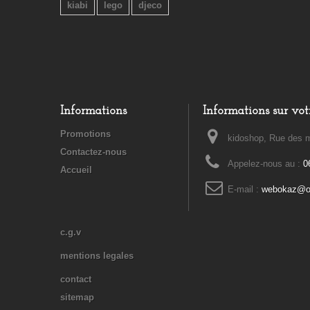
kiabi
lego
djeco
Informations
Informations sur vot
Promotions
kidoshop, Rue des m
Contactez-nous
Appelez-nous au :
0
Accueil
E-mail :
webokaz@or
c.g.v
mentions legales
contact
sitemap