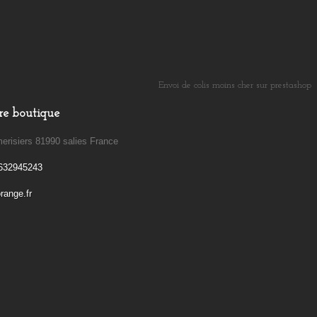
Envoi de colis moins cher sur prestashop
​
re boutique
erisiers 81990 salies France
632945243
ange.fr