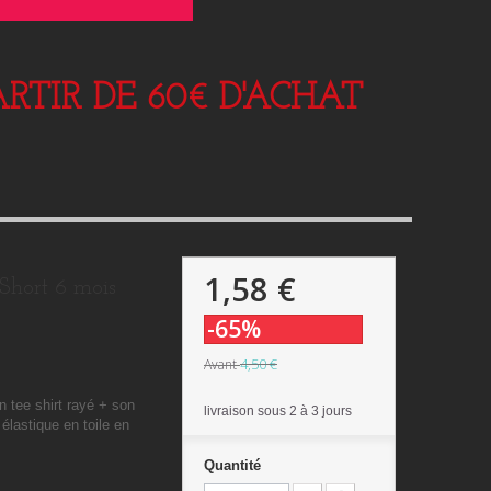
RTIR DE 60€ D'ACHAT
1,58 €
 Short 6 mois
-65%
4,50 €
Avant
 tee shirt rayé + son
livraison sous 2 à 3 jours
 élastique en toile en
Quantité