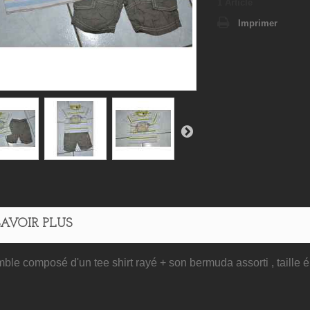
1
Article
Imprimer
SAVOIR PLUS
ble composé d'un tee shirt rayé + son bermuda assorti , taille é