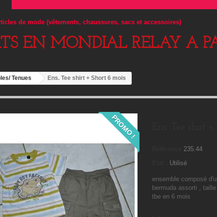
articles de mode (vêtements, chaussures, sacs et accessoires)
RTS EN MONDIAL RELAY A PA
es/ Tenues
Ens. Tee shirt + Short 6 mois
PROMO !
Ens. Tee shirt +
Référence
235.44
État :
Utilisé
ensemble composé d'un
bermuda assorti , taille
tbe en 6 mois