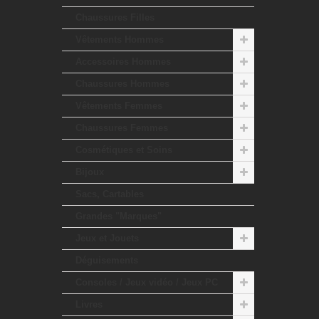
Chaussures Filles
Vêtements Hommes
Accessoires Hommes
Chaussures Hommes
Vêtements Femmes
Chaussures Femmes
Cosmétiques et Soins
Bijoux
Sacs, Cartables
Grandes "Marques"
Jeux et Jouets
Déguisements
Consoles / Jeux vidéo / Jeux PC
Livres