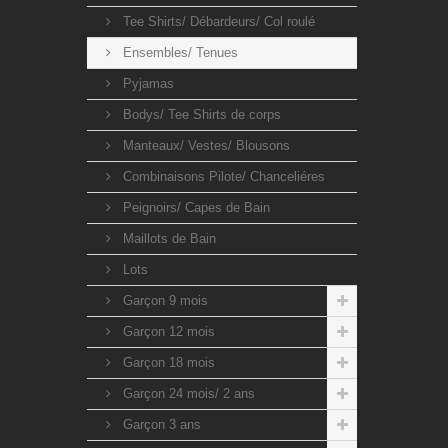
Tee Shirts/ Débardeurs/ Col roulé
Ensembles/ Tenues
Pyjamas
Bodys/ Tee Shirts de corps
Manteaux/ Vestes/ Blousons
Combinaisons Pilote/ Chanceliéres
Peignoirs/ Capes de Bain
Maillots de Bain
Lots
Garçon 9 mois
Garçon 12 mois
Garçon 18 mois
Garçon 24 mois/ 2 ans
Garçon 3 ans