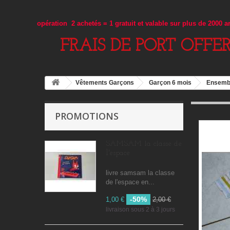
opération 2 achetés = 1 gratuit et valable sur plus de 2000 
FRAIS DE PORT OFFE
Vêtements Garçons
Garçon 6 mois
Ensembl
PROMOTIONS
SAMSAM la classe de
l'espace
livre samsam la classe
de l'espace en...
-50%
1,00 €
2,00 €
livraison sous 2 à 3 jours