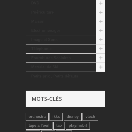
DVD
Puériculture
Maison
Electroménager
Image et Sons
Téléphonie
Fournitures Scolaires
Matériel de Ski
Petits prix , Petits défauts
MOTS-CLÉS
orchestra
ikks
disney
vtech
tape a l'oeil
tao
playmobil