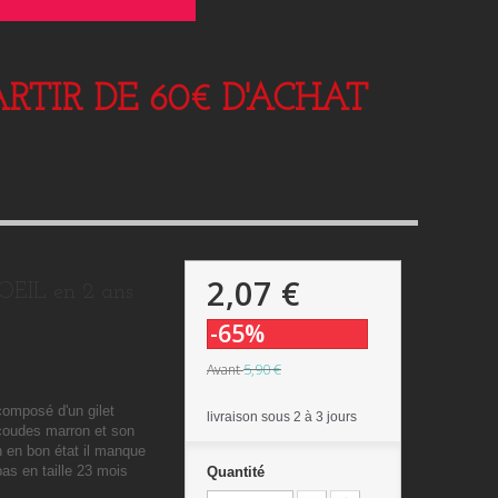
RTIR DE 60€ D'ACHAT
2,07 €
OEIL en 2 ans
-65%
5,90 €
Avant
composé d'un gilet
livraison sous 2 à 3 jours
coudes marron et son
n en bon état il manque
bas en taille 23 mois
Quantité