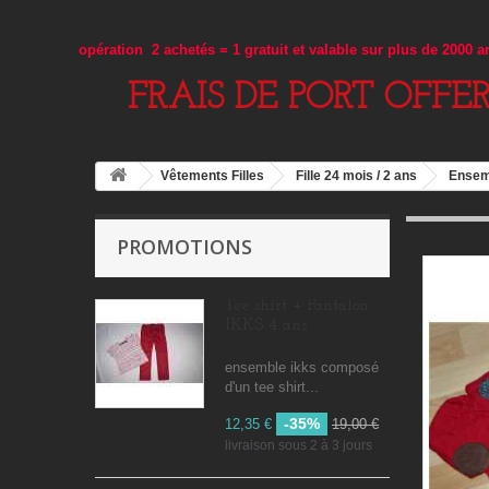
opération 2 achetés = 1 gratuit et valable sur plus de 2000 
FRAIS DE PORT OFFE
Vêtements Filles
Fille 24 mois / 2 ans
Ensem
PROMOTIONS
Tee shirt + Pantalon
IKKS 4 ans
ensemble ikks composé
d'un tee shirt...
-35%
12,35 €
19,00 €
livraison sous 2 à 3 jours