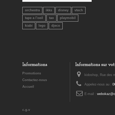
orchestra
ikks
disney
vtech
tape a l'oeil
tao
playmobil
kiabi
lego
djeco
Informations
Informations sur vot
Promotions
kidoshop, Rue des m
Contactez-nous
Appelez-nous au :
0
Accueil
E-mail :
webokaz@or
c.g.v