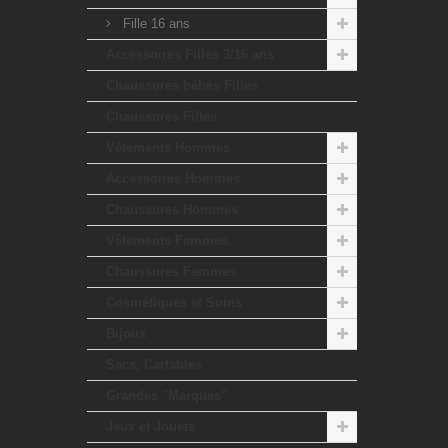
Fille 16 ans
Accessoires Filles 3/16 ans
Chaussures bébés Filles
Chaussures Filles
Vêtements Hommes
Accessoires Hommes
Chaussures Hommes
Vêtements Femmes
Chaussures Femmes
Cosmétiques et Soins
Bijoux
Sacs, Cartables
Grandes "Marques"
Jeux et Jouets