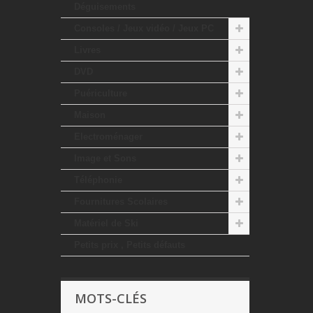
Déguisements
Consoles / Jeux vidéo / Jeux PC
Livres
DVD
Puériculture
Maison
Electroménager
Image et Sons
Téléphonie
Fournitures Scolaires
Matériel de Ski
Petits prix , Petits défauts
MOTS-CLÉS