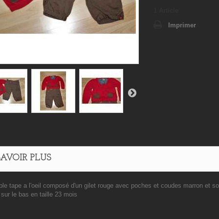
1
Article
Imprimer
SAVOIR PLUS
le tape a l'oeil composé d'un gilet rouge avec poches et coudes marron et so
sur le bas en taille 23 mois