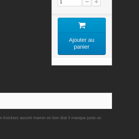
Ajouter au
panier
n knickers assorti marron en bon état il manque juste un