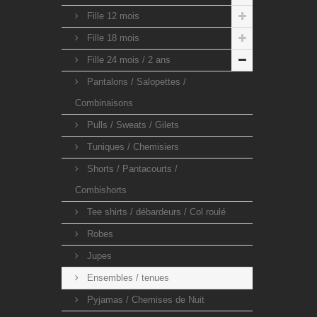
Fille 12 mois
Fille 18 mois
Fille 24 mois / 2 ans
Pantalons / Salopettes /
Combinaisons
Pulls / Sweats / Gilets
Tuniques / Chemisiers
Shorts / Pantacourts /
Combishorts
Tee shirts / débardeurs / Col roulé
Robes
Jupes
Ensembles / tenues
Pyjamas / Chemises de Nuit