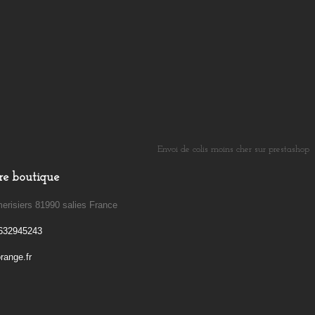
Envoi de colis moins cher sur prestashop
​
re boutique
erisiers 81990 salies France
632945243
ange.fr