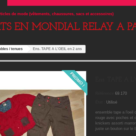
articles de mode (vêtements, chaussures, sacs et accessoires)
RTS EN MONDIAL RELAY A PA
bles / tenues
Ens. TAPE A L'OEIL en 2 ans
PROMO !
Ens. TAPE A L'
Référence
69.170
État :
Utilisé
ensemble tape a l'oeil 
rouge avec poches et 
knickers assorti marro
juste un bouton sur le 