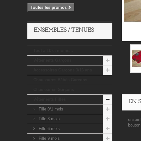
Toutes les promos
ENSEMBLES / TENUES
Tout a 1€ et moins...
Vêtements Garçons
Accessoires Garçons 3/16 ans
Chaussures Bébés Garçons
Chaussures Garçons
Vêtements Filles
EN 
Fille 0/1 mois
Fille 3 mois
ensemb
bouton 
Fille 6 mois
Fille 9 mois