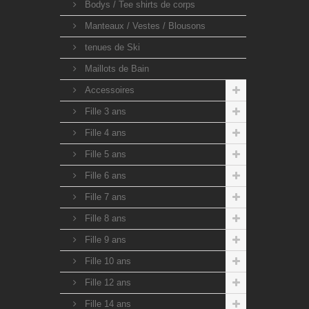
Bodys / Tee shirts de corps
Manteaux / Vestes / Blousons
tenues de Ski
Maillots de Bain
Accessoires
Fille 3 ans
Fille 4 ans
Fille 5 ans
Fille 6 ans
Fille 7 ans
Fille 8 ans
Fille 9 ans
Fille 10 ans
Fille 12 ans
Fille 14 ans