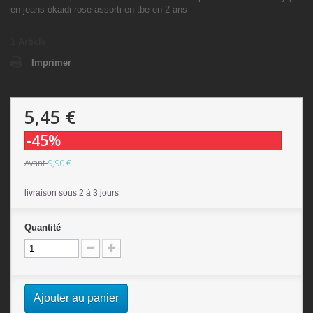
en jeans okaidi rose assorti en tbe en 2 ans
1
Article
Imprimer
5,45 €
-45%
9,90 €
Avant
livraison sous 2 à 3 jours
Quantité
Ajouter au panier