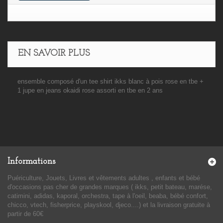
EN SAVOIR PLUS
ensemble composé d'un tee shirt ikks blanc à pois rose en tbe +
1 jupe en jeans okaidi rose assorti en tbe en 2 ans
Informations
Puériculture, Jouets, Livres et vêtements adultes , enfants et bébé
d'occasions pas cher de grandes marques ( ikks, petit bateau, marése,
catimini, adidas, kaporal, orchestra, tape à l'oeil, beaba, bébé confort,
chicco, vtech, fisherprice, playskool, djeco....) et la livraison gratuite à
partir de 60€