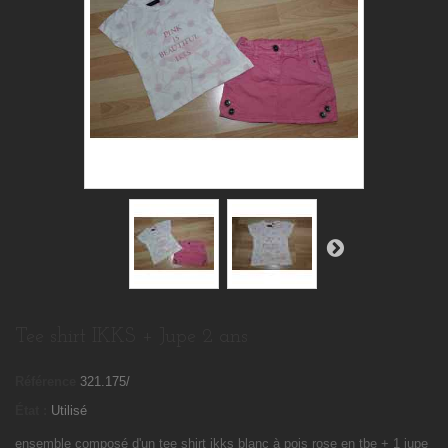
Tee shirt IKKS + Jupe 2 ans
Référence
321.175/
État :
Utilisé
ensemble composé d'un tee shirt ikks blanc à pois rose en tbe + 1 jupe