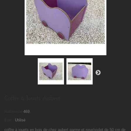
Coffre à Jouets Aubert
Référence
469.
État :
Utilisé
coffre à jouets en bois de chez aubert parme et rose/violet de 50 cm de