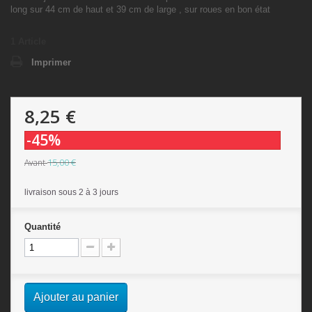
long sur 44 cm de haut et 39 cm de large , sur roues en bon état
1
Article
Imprimer
8,25 €
-45%
15,00 €
Avant
livraison sous 2 à 3 jours
Quantité
Ajouter au panier