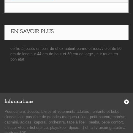
EN SAVOIR PLUS
coffre à jouets en bois de chez aubert parme et rose/violet de 50
cm de long sur 44 cm de haut et 39 cm de large , sur roues en
bon état
Informations
Puériculture, Jouets, Livres et vêtements adultes , enfants et bébé
d'occasions pas cher de grandes marques ( ikks, petit bateau, marése,
catimini, adidas, kaporal, orchestra, tape à l'oeil, beaba, bébé confort,
chicco, vtech, fisherprice, playskool, djeco....) et la livraison gratuite à
partir de 60€