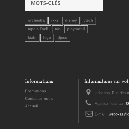
MOTS-CLÉS
orchestra
ikks
disney
vtech
tape a l'oeil
tao
playmobil
kiabi
lego
djeco
Informations
Informations sur vot
Promotions
kidoshop, Rue des m
Contactez-nous
Appelez-nous au :
0
Accueil
E-mail :
webokaz@or