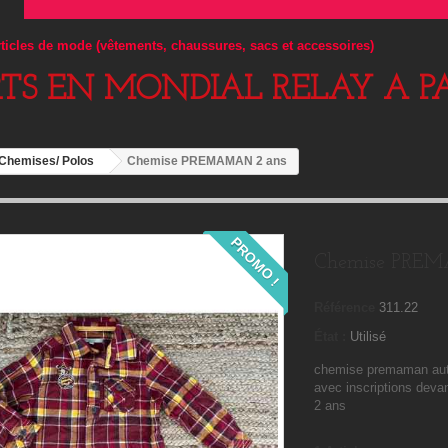
articles de mode (vêtements, chaussures, sacs et accessoires)
RTS EN MONDIAL RELAY A PA
Chemises/ Polos
Chemise PREMAMAN 2 ans
PROMO !
Chemise PRE
Référence
311.22
État :
Utilisé
chemise premaman aut
avec inscriptions devan
2 ans