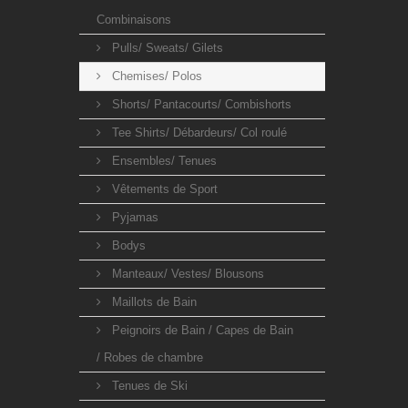
Combinaisons
Pulls/ Sweats/ Gilets
Chemises/ Polos
Shorts/ Pantacourts/ Combishorts
Tee Shirts/ Débardeurs/ Col roulé
Ensembles/ Tenues
Vêtements de Sport
Pyjamas
Bodys
Manteaux/ Vestes/ Blousons
Maillots de Bain
Peignoirs de Bain / Capes de Bain
/ Robes de chambre
Tenues de Ski