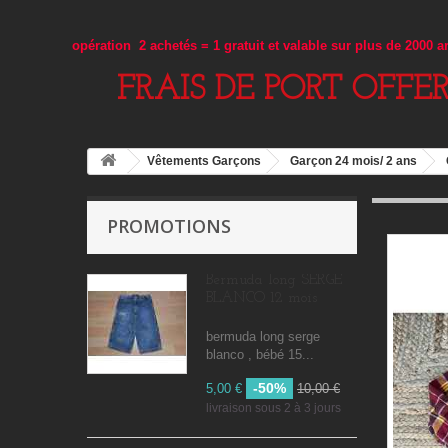
opération 2 achetés = 1 gratuit et valable sur plus de 2000 
FRAIS DE PORT OFFE
Vêtements Garçons
Garçon 24 mois/ 2 ans
PROMOTIONS
Bermuda long SERGE
BLANCO 12 mois
bermuda long serge
blanco , bébé 15...
-50%
5,00 €
10,00 €
livraison sous 2 à 3 jours