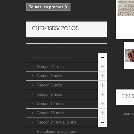
Toutes les promos
CHEMISES/ POLOS
Tout a 1€ et moins...
Vêtements Garçons
Garçon 0/1 mois
Garçon 3 mois
Garçon 6 mois
Garçon 9 mois
EN 
Garçon 12 mois
Garçon 18 mois
chemis
Garçon 24 mois/ 2 ans
Pantalons/ Salopettes/