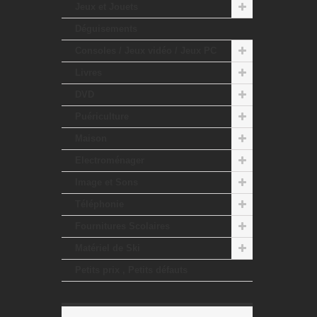
Jeux et Jouets
Déguisements
Consoles / Jeux vidéo / Jeux PC
Livres
DVD
Puériculture
Maison
Electroménager
Image et Sons
Téléphonie
Fournitures Scolaires
Matériel de Ski
Petits prix , Petits défauts