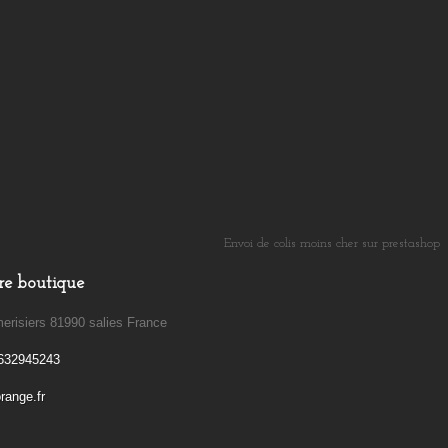
Envoi de colis moins cher sur prestashop
​
re boutique
erisiers 81990 salies France
632945243
ange.fr