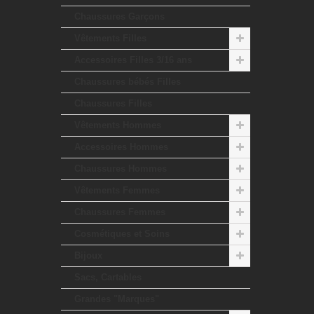
Chaussures Garçons
Vêtements Filles
Accessoires Filles 3/16 ans
Chaussures bébés Filles
Chaussures Filles
Vêtements Hommes
Accessoires Hommes
Chaussures Hommes
Vêtements Femmes
Chaussures Femmes
Cosmétiques et Soins
Bijoux
Sacs, Cartables
Grandes "Marques"