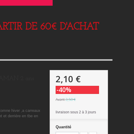
RTIR DE 60€ D'ACHAT
2,10 €
MAMAN 2 ans
-40%
3,50 €
Avant
omne hiver ,a carreaux
livraison sous 2 à 3 jours
t et derriére en tbe en
Quantité