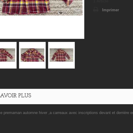
1
Article
Imprimer
SAVOIR PLUS
e premaman automne hiver ,a carreaux avec inscriptions devant et derriére e