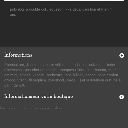
polo ikks a double col , écusson ikks devant en bon état en 4
ans
Informations
Puériculture, Jouets, Livres et vêtements adultes , enfants et bébé
d'occasions pas cher de grandes marques ( ikks, petit bateau, marése,
catimini, adidas, kaporal, orchestra, tape à l'oeil, beaba, bébé confort,
chicco, vtech, fisherprice, playskool, djeco....) et la livraison gratuite à
partir de 60€
Informations sur votre boutique
Envoi de colis moins cher sur prestashop
​