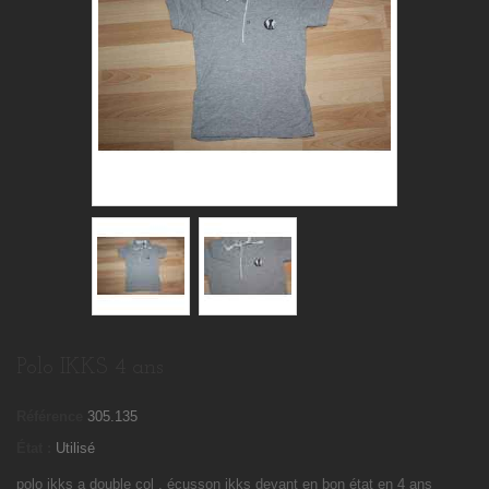
Polo IKKS 4 ans
Référence
305.135
État :
Utilisé
polo ikks a double col , écusson ikks devant en bon état en 4 ans