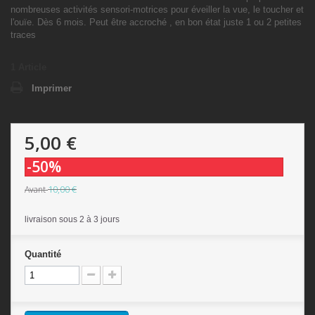
nombreuses activités sensori-motrices pour éveiller la vue, le toucher et
l'ouïe.
Dès 6 mois. Peut être accroché , en bon état juste 1 ou 2 petites
traces
1
Article
Imprimer
5,00 €
-50%
10,00 €
Avant
livraison sous 2 à 3 jours
Quantité