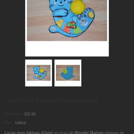
Lucas Mon Tableau D'éveil interactif
Référence
315.50
État :
Utilisé
Lucas mon tableau d'éveil
en tissu de
Wonder Maman
propose de