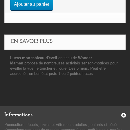
Ajouter au panier
EN SAVOIR PLUS
Lucas mon tableau d'éveil
en tissu de
Wonder
Maman
propose de nombreuses activités sensori-motrices pour
éveiller la vue, le toucher et l'ouïe. Dès 6 mois. Peut être
accroché , en bon état juste 1 ou 2 petites traces
Informations
Puériculture, Jouets, Livres et vêtements adultes , enfants et bébé
d'occasions pas cher de grandes marques ( ikks, petit bateau, marése,