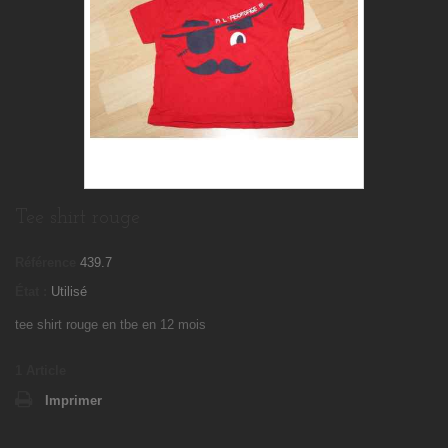
Tee shirt rouge
Référence
439.7
État :
Utilisé
tee shirt rouge en tbe en 12 mois
1
Article
Imprimer