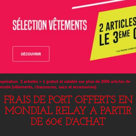
opération 2 achetés = 1 gratuit et valable sur plus de 2000 articles de
mode (vêtements, chaussures, sacs et accessoires)
FRAIS DE PORT OFFERTS EN
MONDIAL RELAY A PARTIR
DE 60€ D'ACHAT