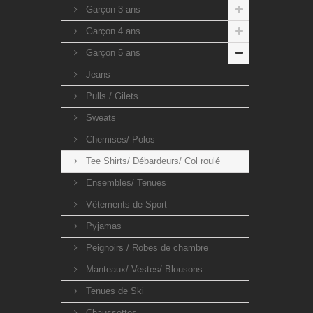
Garçon 3 ans
Garçon 4 ans
Garçon 5 ans
Jeans
Pulls / Gilets
Sweats
Chemises/ Polos
Tee Shirts/ Débardeurs/ Col roulé
Ensembles/ Tenues
Vêtements de Sport
Pyjamas
Peignoirs / Robes de chambre
Manteaux/ Vestes/ Blousons
Tenues de Ski
Chaussettes