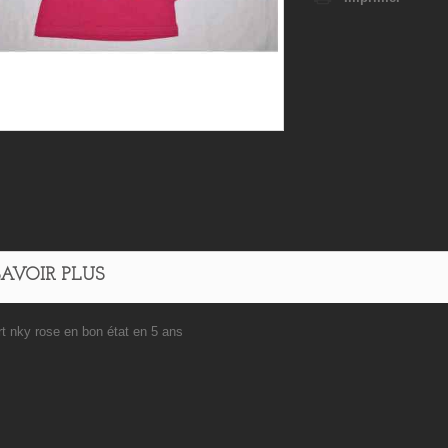
SAVOIR PLUS
rt nky rose en bon état en 5 ans