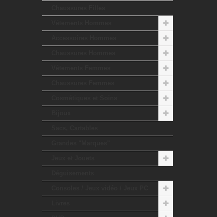
Chaussures Filles
Vêtements Hommes
Accessoires Hommes
Chaussures Hommes
Vêtements Femmes
Chaussures Femmes
Cosmétiques et Soins
Bijoux
Sacs, Cartables
Grandes "Marques"
Jeux et Jouets
Déguisements
Consoles / Jeux vidéo / Jeux PC
Livres