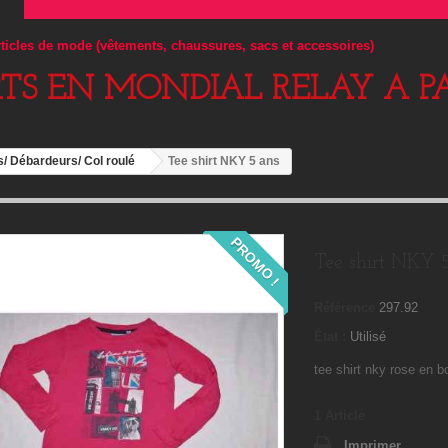
articles de mode (vêtements, chaussures, sacs et accessoires)
RTS EN MONDIAL RELAY A PA
s/ Débardeurs/ Col roulé
Tee shirt NKY 5 ans
PROMO !
Tee shirt NKY 
Référence
297.92
État :
Utilisé
tee shirt nky rose en b
1
Article
Imprimer