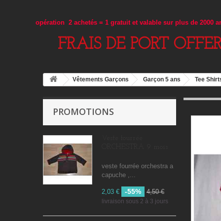
opération 2 achetés = 1 gratuit et valable sur plus de 2000 
FRAIS DE PORT OFFE
Vêtements Garçons
Garçon 5 ans
Tee Shirt
PROMOTIONS
Veste fourrée
ORCHESTRA 9 mois
veste fourrée orchestra a
capuche ,...
-55%
2,03 €
4,50 €
livraison sous 2 à 3 jours