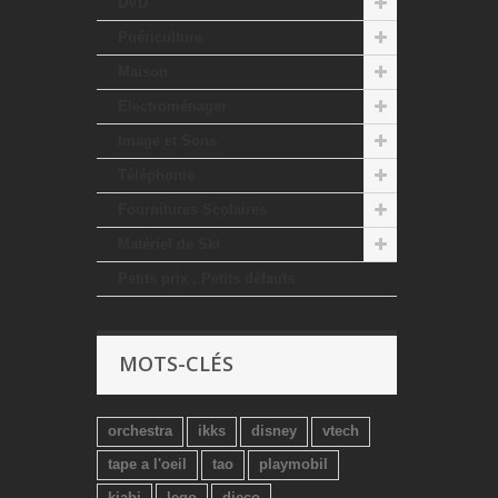
DVD
Puériculture
Maison
Electroménager
Image et Sons
Téléphonie
Fournitures Scolaires
Matériel de Ski
Petits prix , Petits défauts
MOTS-CLÉS
orchestra
ikks
disney
vtech
tape a l'oeil
tao
playmobil
kiabi
lego
djeco