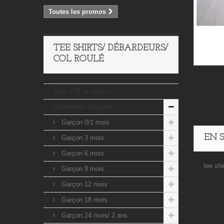
Toutes les promos
TEE SHIRTS/ DÉBARDEURS/
COL ROULÉ
Tout a 1€ et moins...
Vêtements Garçons
Garçon 0/1 mois
EN 
Garçon 3 mois
Garçon 6 mois
tee shi
Garçon 9 mois
Garçon 12 mois
Garçon 18 mois
Garçon 24 mois/ 2 ans