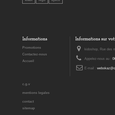
Informations
Informations sur vot
Promotions
kidoshop, Rue des m
Contactez-nous
Appelez-nous au :
0
Accueil
E-mail :
webokaz@or
c.g.v
mentions legales
contact
sitemap