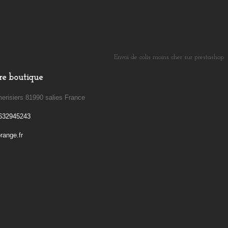
Envoi de colis moins cher sur prestashop
​
re boutique
erisiers 81990 salies France
632945243
ange.fr