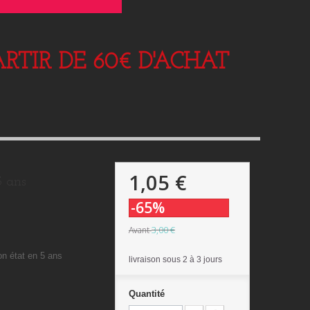
RTIR DE 60€ D'ACHAT
1,05 €
5 ans
-65%
3,00 €
Avant
on état en 5 ans
livraison sous 2 à 3 jours
Quantité