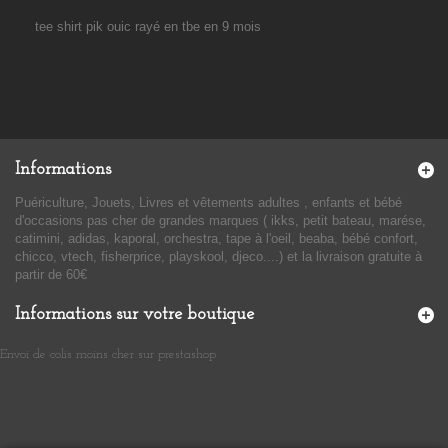
tee shirt pik ouic rayé en tbe en 9 mois
Informations
Puériculture, Jouets, Livres et vêtements adultes , enfants et bébé
d'occasions pas cher de grandes marques ( ikks, petit bateau, marése,
catimini, adidas, kaporal, orchestra, tape à l'oeil, beaba, bébé confort,
chicco, vtech, fisherprice, playskool, djeco....) et la livraison gratuite à
partir de 60€
Informations sur votre boutique
Envoi de colis moins cher sur prestashop
​