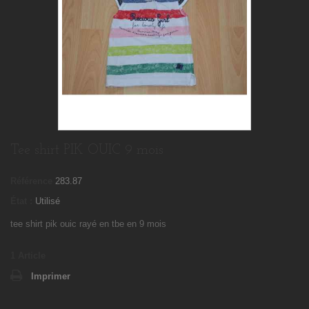
Tee shirt PIK OUIC 9 mois
Référence
283.87
État :
Utilisé
tee shirt pik ouic rayé en tbe en 9 mois
1
Article
Imprimer