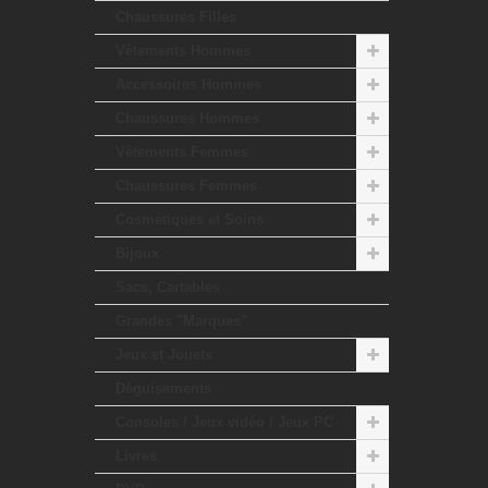
Chaussures Filles
Vêtements Hommes
Accessoires Hommes
Chaussures Hommes
Vêtements Femmes
Chaussures Femmes
Cosmétiques et Soins
Bijoux
Sacs, Cartables
Grandes "Marques"
Jeux et Jouets
Déguisements
Consoles / Jeux vidéo / Jeux PC
Livres