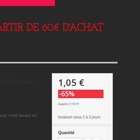
RTIR DE 60€ D'ACHAT
1,05 €
ANAI 18 mois
-65%
3,00 €
Avant
 avec motif devant en
livraison sous 2 à 3 jours
Quantité