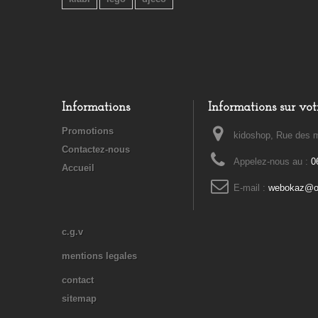
Informations
Informations sur vot
Promotions
kidoshop, Rue des m
Contactez-nous
Appelez-nous au :
0
Accueil
E-mail :
webokaz@or
c.g.v
mentions legales
contact
sitemap