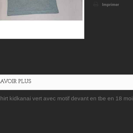
Imprimer
SAVOIR PLUS
shirt kidkanai vert avec motif devant en tbe en 18 mo