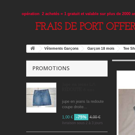
opération 2 achetés = 1 gratuit et valable sur plus de 2000 
FRAIS DE PORT OFFE
Vêtements Garçons
Garçon 18 mois
Tee Sh
PROMOTIONS
Jupe en jeans LA
REDOUTE 6 ans
jupe en jeans la redoute
coupe droite...
-75%
1,00 €
4,00 €
livraison sous 2 à 3 jours