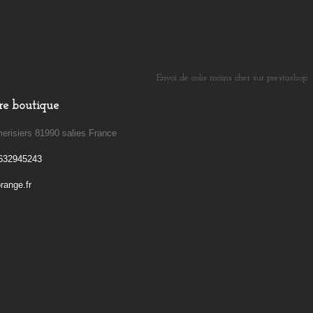
Envoi de colis moins cher sur prestashop
​
re boutique
erisiers 81990 salies France
632945243
ange.fr