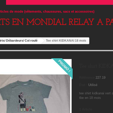
articles de mode (vêtements, chaussures, sacs et accessoires)
RTS EN MONDIAL RELAY A PA
irts/ Débardeurs/ Col roulé
Tee shirt KIDKANAI 18 mois
PROMO !
Tee shirt KIDK
Référence
227.19
État :
Utilisé
tee shirt kidkanai vert
tbe en 18 mois
1
Article