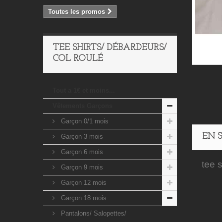
Toutes les promos
TEE SHIRTS/ DÉBARDEURS/
COL ROULÉ
Tout a 1€ et moins...
Vêtements Garçons
Garçon 0/1 mois
EN 
Garçon 3 mois
Garçon 6 mois
tee 
Garçon 9 mois
Garçon 12 mois
Garçon 18 mois
Pantalons/ Salopettes/