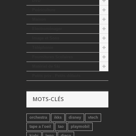
DVD
Puériculture
Maison
Electroménager
Image et Sons
Téléphonie
Fournitures Scolaires
Matériel de Ski
Petits prix , Petits défauts
MOTS-CLÉS
orchestra
ikks
disney
vtech
tape a l'oeil
tao
playmobil
kiabi
lego
djeco