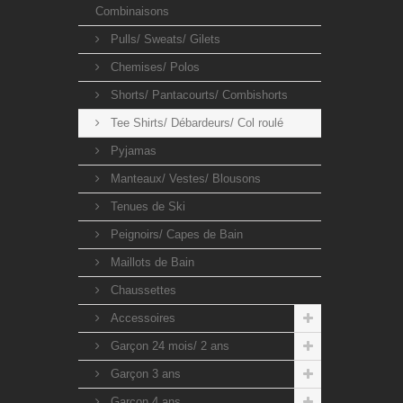
Combinaisons
Pulls/ Sweats/ Gilets
Chemises/ Polos
Shorts/ Pantacourts/ Combishorts
Tee Shirts/ Débardeurs/ Col roulé
Pyjamas
Manteaux/ Vestes/ Blousons
Tenues de Ski
Peignoirs/ Capes de Bain
Maillots de Bain
Chaussettes
Accessoires
Garçon 24 mois/ 2 ans
Garçon 3 ans
Garçon 4 ans