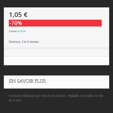
1,05 €
-70%
3,50 €
Avant
Delivery: 3 to 6 weeks
EN SAVOIR PLUS
knickers kidkanai gris foncé en velours ,réglable a la taille en tbe
en 3 ans