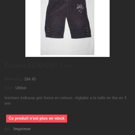
Knickers KIDKANAI 3 ans
Référence
184.45
État :
Utilisé
knickers kidkanai gris foncé en velours ,réglable a la taille en tbe en 3
ans
Ce produit n'est plus en stock
Imprimer