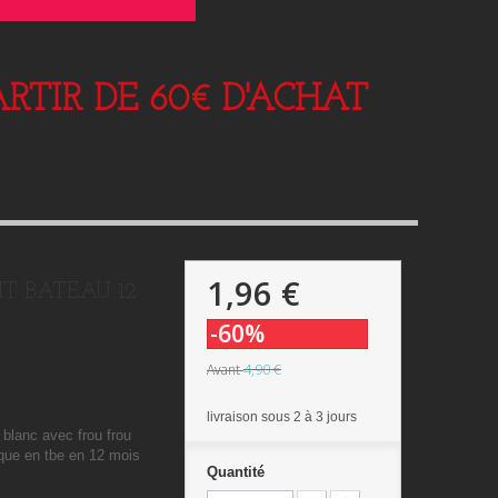
RTIR DE 60€ D'ACHAT
1,96 €
TIT BATEAU 12
-60%
4,90 €
Avant
livraison sous 2 à 3 jours
 blanc avec frou frou
tique en tbe en 12 mois
Quantité