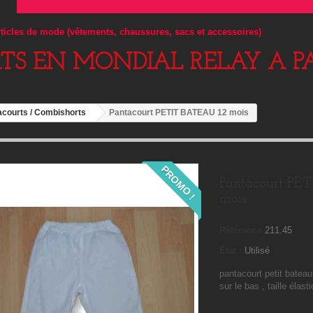
articles de mode (vêtements, chaussures, sacs et accessoires)
RTS EN MONDIAL RELAY A PA
acourts / Combishorts
Pantacourt PETIT BATEAU 12 mois
PROMO !
Pantacourt PE
mois
Référence
211.45
État :
Utilisé
pantacourt petit bateau
sur le bas , taille élas