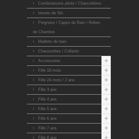
Combinaisons pilote / Chanceliéres
tenues de Ski
Peignoirs / Capes de Bain / Robes
de Chambre
Maillots de bain
Chaussettes / Collants
Accessoires
Fille 18 mois
Fille 24 mois / 2 ans
Fille 3 ans
Fille 4 ans
Fille 5 ans
Fille 6 ans
Fille 7 ans
Fille 8 ans