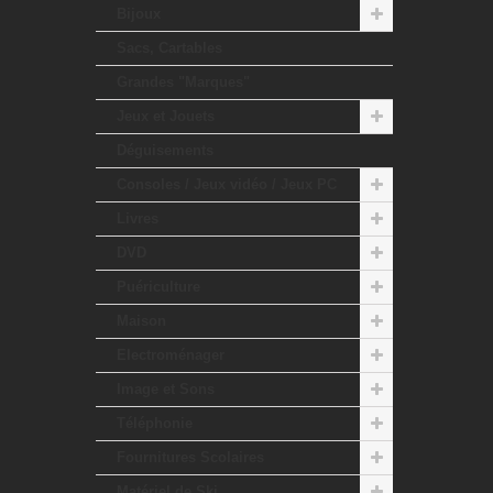
Bijoux
Sacs, Cartables
Grandes "Marques"
Jeux et Jouets
Déguisements
Consoles / Jeux vidéo / Jeux PC
Livres
DVD
Puériculture
Maison
Electroménager
Image et Sons
Téléphonie
Fournitures Scolaires
Matériel de Ski