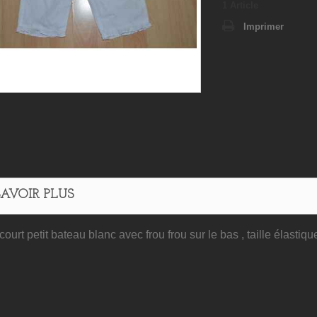
1
Article
Imprimer
SAVOIR PLUS
ourt petit bateau blanc avec frou frou sur le bas , taille élastiq