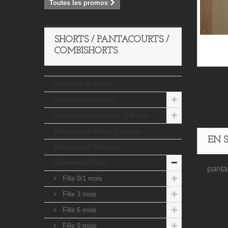
Toutes les promos
SHORTS / PANTACOURTS /
COMBISHORTS
Tout a 1€ et moins...
Vêtements Garçons
Accessoires Garçons 3/16 ans
Chaussures Bébés Garçons
EN 
Chaussures Garçons
Vêtements Filles
pantac
Fille 0/1 mois
Fille 3 mois
Fille 6 mois
Fille 9 mois