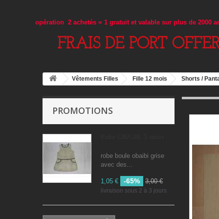
opération 2 achetés = 1 gratuit et valable sur plus de 2000 
FRAIS DE PORT OFFE
Vêtements Filles
Fille 12 mois
Shorts / Pant
PROMOTIONS
Robe OBAIBI 3 mois
robe boule obaibi grise
avec des...
-65%
1,05 €
3,00 €
livraison sous 2 à 3 jours