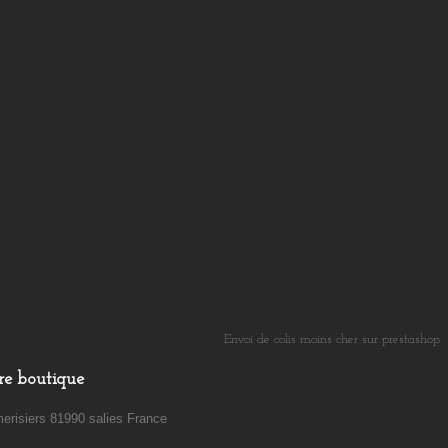
Envoi de colis moins cher sur prestashop
​
re boutique
erisiers 81990 salies France