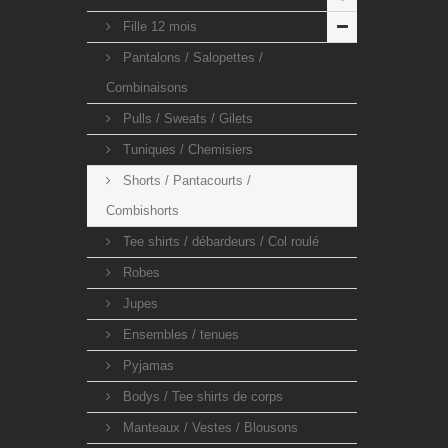
Fille 12 mois
Pantalons / Salopettes /
Combinaisons
Pulls / Sweats / Gilets
Tuniques / Chemisiers
Shorts / Pantacourts /
Combishorts
Tee shirts / débardeurs / Col roulé
Robes
Jupes
Ensembles / tenues
Pyjamas
Bodys / Tee shirts de corps
Manteaux / Vestes / Blousons