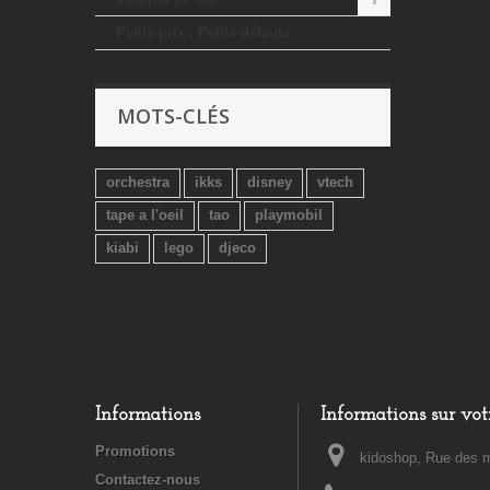
Petits prix , Petits défauts
MOTS-CLÉS
orchestra
ikks
disney
vtech
tape a l'oeil
tao
playmobil
kiabi
lego
djeco
Informations
Informations sur vot
Promotions
kidoshop, Rue des m
Contactez-nous