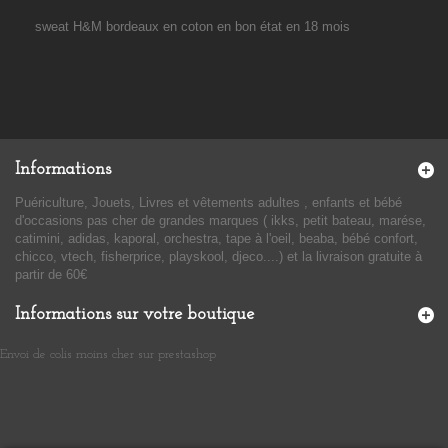
sweat H&M bordeaux en coton en bon état en 18 mois
Informations
Puériculture, Jouets, Livres et vêtements adultes , enfants et bébé
d'occasions pas cher de grandes marques ( ikks, petit bateau, marése,
catimini, adidas, kaporal, orchestra, tape à l'oeil, beaba, bébé confort,
chicco, vtech, fisherprice, playskool, djeco....) et la livraison gratuite à
partir de 60€
Informations sur votre boutique
Envoi de colis moins cher sur prestashop
​