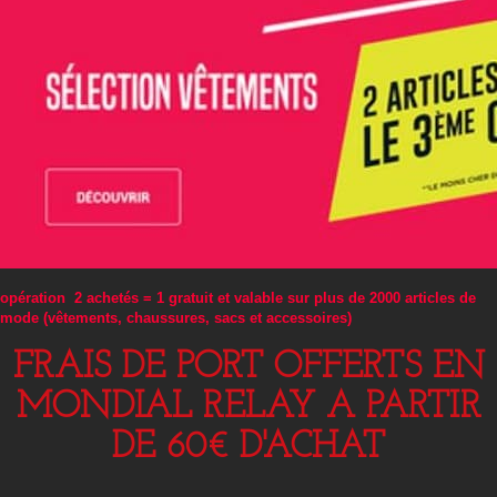
opération 2 achetés = 1 gratuit et valable sur plus de 2000 articles de
mode (vêtements, chaussures, sacs et accessoires)
FRAIS DE PORT OFFERTS EN
MONDIAL RELAY A PARTIR
DE 60€ D'ACHAT