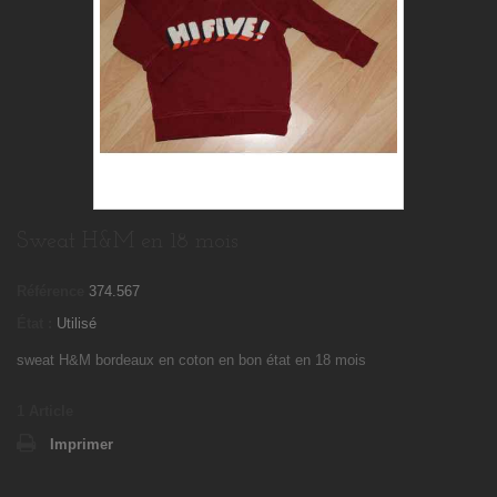
Sweat H&M en 18 mois
Référence
374.567
État :
Utilisé
sweat H&M bordeaux en coton en bon état en 18 mois
1
Article
Imprimer