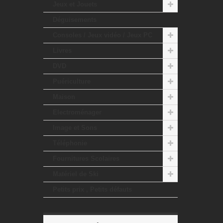
Jeux et Jouets
Déguisements
Consoles / Jeux vidéo / Jeux PC
Livres
DVD
Puériculture
Maison
Electroménager
Image et Sons
Téléphonie
Fournitures Scolaires
Matériel de Ski
Petits prix , Petits défauts