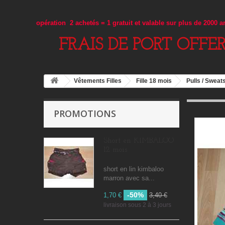
opération 2 achetés = 1 gratuit et valable sur plus de 2000 
FRAIS DE PORT OFFE
Vêtements Filles
Fille 18 mois
Pulls / Sweats
PROMOTIONS
Short en KIMBALOO
12 mois
short en lin kimbaloo
marron avec sa...
-50%
1,70 €
3,40 €
livraison sous 2 à 3 jours