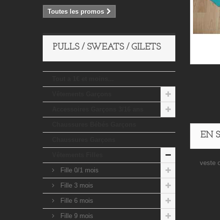
Toutes les promos
PULLS / SWEATS / GILETS
Tout a 1€ et moins...
Vêtements Garçons
Accessoires Garçons 3/16 ans
Chaussures Bébés Garçons
EN 
Chaussures Garçons
Vêtements Filles
veste 
Fille 0/1 mois
Fille 3 mois
Fille 6 mois
Fille 9 mois