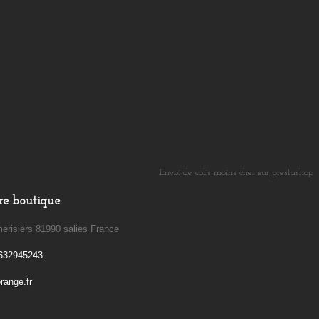
Envoi de colis moins cher sur prestashop
​
re boutique
erisiers 81990 salies France
632945243
ange.fr