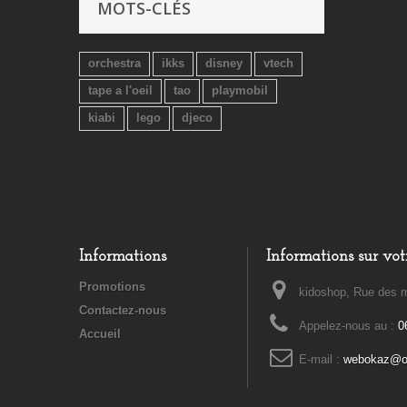
MOTS-CLÉS
orchestra
ikks
disney
vtech
tape a l'oeil
tao
playmobil
kiabi
lego
djeco
Informations
Informations sur vot
Promotions
kidoshop, Rue des m
Contactez-nous
Appelez-nous au :
0
Accueil
E-mail :
webokaz@or