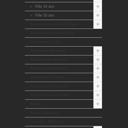
Fille 14 ans
Fille 16 ans
Accessoires Filles 3/16 ans
Chaussures bébés Filles
Chaussures Filles
Vêtements Hommes
Accessoires Hommes
Chaussures Hommes
Vêtements Femmes
Chaussures Femmes
Cosmétiques et Soins
Bijoux
Sacs, Cartables
Grandes "Marques"