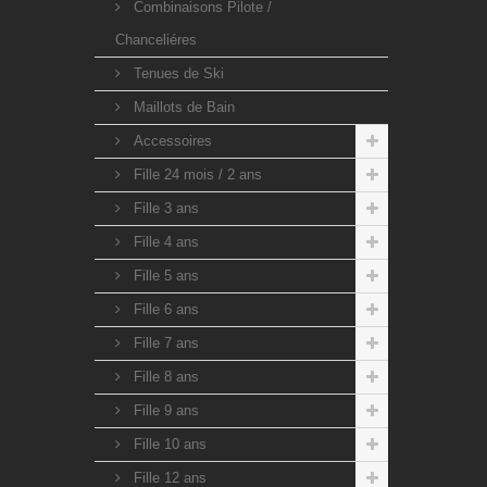
Combinaisons Pilote /
Chanceliéres
Tenues de Ski
Maillots de Bain
Accessoires
Fille 24 mois / 2 ans
Fille 3 ans
Fille 4 ans
Fille 5 ans
Fille 6 ans
Fille 7 ans
Fille 8 ans
Fille 9 ans
Fille 10 ans
Fille 12 ans