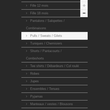
Fille 12 mois
Fille 18 mois
Pantalons / Salopettes /
Combinaisons
Pulls / Sweats / Gilets
Tuniques / Chemisiers
Shorts / Pantacourts /
Combishorts
Tee shirts / Débardeurs / Col roulé
Robes
Jupes
Ensembles / Tenues
Pyjamas
Manteaux / vestes / Blousons