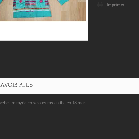
Imprimer
SAVOIR PLUS
orchestra rayée en velours ras en tbe en 18 mois