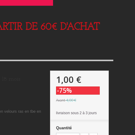
RTIR DE 60€ D'ACHAT
1,00 €
 18 mois
-75%
4,00 €
Avant
en velours ras en tbe en
livraison sous 2 à 3 jours
Quantité