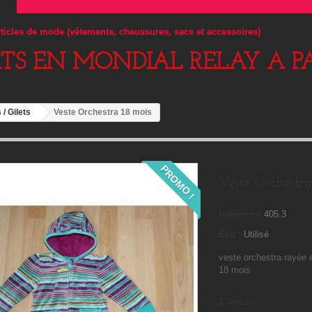
articles de mode (vêtements, chaussures, sacs et accessoires)
RTS EN MONDIAL RELAY A PA
 / Gilets
Veste Orchestra 18 mois
PROMO !
Veste Orchestra
Référence
405.3
État :
Utilisé
veste orchestra rayée 
18 mois
1
Article