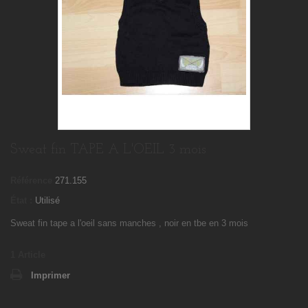
Sweat fin TAPE A L'OEIL 3 mois
Référence
271.155
État :
Utilisé
Sweat fin tape a l'oeil sans manches , noir en tbe en 3 mois
1
Article
Imprimer