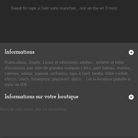
Sweat fin tape a l'oeil sans manches , noir en tbe en 3 mois
Informations
Puériculture, Jouets, Livres et vêtements adultes , enfants et bébé
d'occasions pas cher de grandes marques ( ikks, petit bateau, marése,
catimini, adidas, kaporal, orchestra, tape à l'oeil, beaba, bébé confort,
chicco, vtech, fisherprice, playskool, djeco....) et la livraison gratuite à
partir de 60€
Informations sur votre boutique
Envoi de colis moins cher sur prestashop
​