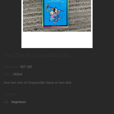
Tom Tom et l'impossible Nana
Référence
507.165
État :
Utilisé
livre tom tom et l'impossible Nana en bon état
1
Article
Imprimer