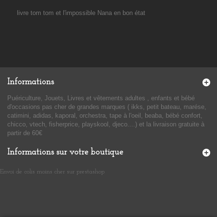
livre tom tom et l'impossible Nana en bon état
Informations
Puériculture, Jouets, Livres et vêtements adultes , enfants et bébé
d'occasions pas cher de grandes marques ( ikks, petit bateau, marése,
catimini, adidas, kaporal, orchestra, tape à l'oeil, beaba, bébé confort,
chicco, vtech, fisherprice, playskool, djeco....) et la livraison gratuite à
partir de 60€
Informations sur votre boutique
Envoi de colis moins cher sur prestashop
​