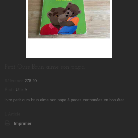
Petit Ours Brun aime son papa
Référence
278.20
État :
Utilisé
livre petit ours brun aime son papa à pages cartonnées en bon état
1
Article
Imprimer