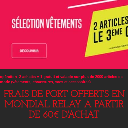
opération 2 achetés = 1 gratuit et valable sur plus de 2000 articles de
mode (vêtements, chaussures, sacs et accessoires)
FRAIS DE PORT OFFERTS EN
MONDIAL RELAY A PARTIR
DE 60€ D'ACHAT