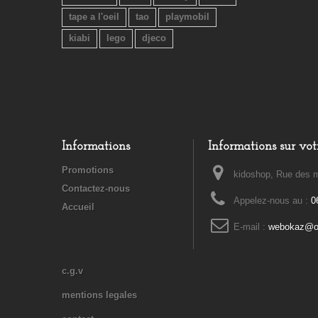
tape a l'oeil
tao
playmobil
kiabi
lego
djeco
Informations
Informations sur vot
Promotions
kidoshop, Rue des m
Contactez-nous
Appelez-nous au :
0
Accueil
E-mail :
webokaz@or
c.g.v
mentions legales