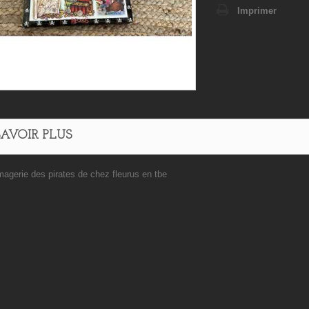
Imprimer
SAVOIR PLUS
'imagerie des pirates de chez fleurus en tbe