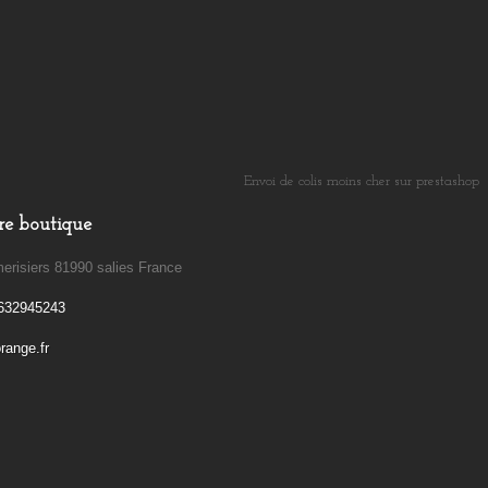
Envoi de colis moins cher sur prestashop
​
re boutique
erisiers 81990 salies France
632945243
ange.fr