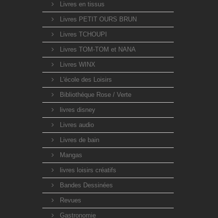
Livres en tissus
Livres PETIT OURS BRUN
Livres TCHOUPI
Livres TOM-TOM et NANA
Livres WINX
L'école des Loisirs
Bibliothéque Rose / Verte
livres disney
Livres audio
Livres de bain
Mangas
livres loisirs créatifs
Bandes Dessinées
Revues
Gastronomie