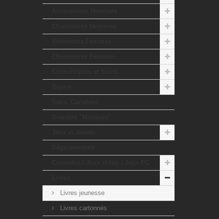
Accessoires Hommes
Chaussures Hommes
Vêtements Femmes
Chaussures Femmes
Cosmétiques et Soins
Bijoux
Sacs, Cartables
Grandes "Marques"
Jeux et Jouets
Déguisements
Consoles / Jeux vidéo / Jeux PC
Livres
Livres jeunesse
Livres cartonnés