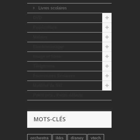
Livres scolaires
DVD
Puériculture
Maison
Electroménager
Image et Sons
Téléphonie
Fournitures Scolaires
Matériel de Ski
Petits prix , Petits défauts
MOTS-CLÉS
orchestra
ikks
disney
vtech