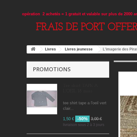
opération 2 achetés = 1 gratuit et valable sur plus de 2000 
FRAIS DE PORT OFFE
Livres
Livres jeunesse
L'imagerie des Pira
PROMOTIONS
Tee shirt TAPE A
L'OEIL 18 mois
tee shirt tape a l'oeil vert
clair...
-50%
1,50 €
3,00 €
livraison sous 2 à 3 jours