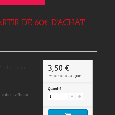
RTIR DE 60€ D'ACHAT
3,50 €
irates fleurus
livraison sous 2 à 3 jours
Quantité
ates de chez fleurus