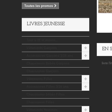
Toutes les promos
LIVRES JEUNESSE
Tout a 1€ et moins...
Vêtements Garçons
EN 
Accessoires Garçons 3/16 ans
livre l
Chaussures Bébés Garçons
Chaussures Garçons
Vêtements Filles
Accessoires Filles 3/16 ans
Chaussures bébés Filles
Chaussures Filles
Vêtements Hommes