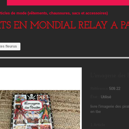
articles de mode (vêtements, chaussures, sacs et accessoires)
RTS EN MONDIAL RELAY A PA
tes fleurus
L'imagerie des P
Référence
509.22
État :
Utilisé
livre l'imagerie des pir
en tbe
1
Article