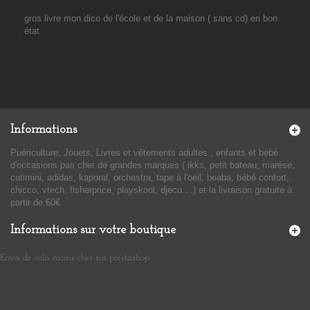
gros livre mon dico de l'école et de la maison ( sans cd) en bon
état
Informations
Puériculture, Jouets, Livres et vêtements adultes , enfants et bébé
d'occasions pas cher de grandes marques ( ikks, petit bateau, marése,
catimini, adidas, kaporal, orchestra, tape à l'oeil, beaba, bébé confort,
chicco, vtech, fisherprice, playskool, djeco....) et la livraison gratuite à
partir de 60€
Informations sur votre boutique
Envoi de colis moins cher sur prestashop
​