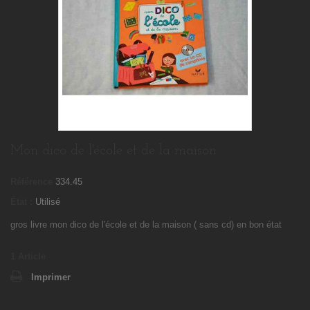
Mon dico de l'école et de la maison
Référence
334.45
État :
Utilisé
gros livre mon dico de l'école et de la maison ( sans cd) en bon état
1
Article
Imprimer