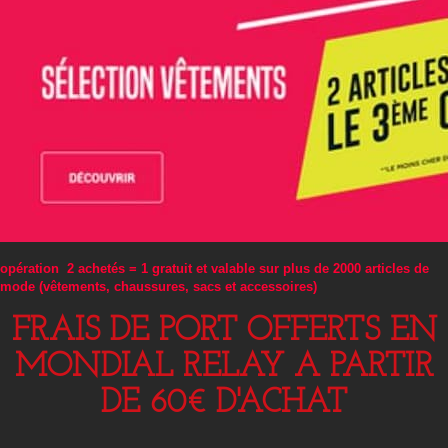
opération 2 achetés = 1 gratuit et valable sur plus de 2000 articles de
mode (vêtements, chaussures, sacs et accessoires)
FRAIS DE PORT OFFERTS EN
MONDIAL RELAY A PARTIR
DE 60€ D'ACHAT