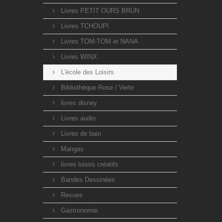
Livres PETIT OURS BRUN
Livres TCHOUPI
Livres TOM-TOM et NANA
Livres WINX
L'école des Loisirs
Bibliothéque Rose / Verte
livres disney
Livres audio
Livres de bain
Mangas
livres loisirs créatifs
Bandes Dessinées
Revues
Gastronomie