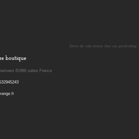
Envoi de colis moins cher sur prestashop
​
re boutique
erisiers 81990 salies France
632945243
ange.fr