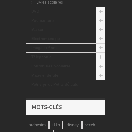
Livres scolaires
DVD
Puériculture
Maison
Electroménager
Image et Sons
Téléphonie
Fournitures Scolaires
Matériel de Ski
Petits prix , Petits défauts
MOTS-CLÉS
orchestra
ikks
disney
vtech