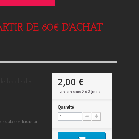
RTIR DE 60€ D'ACHAT
2,00 €
de l'école des
livraison sous 2 à 3 jours
Quantité
 l'école des loisirs en