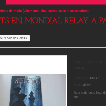
articles de mode (vêtements, chaussures, sacs et accessoires)
RTS EN MONDIAL RELAY A PA
de l'école des loisirs
Paris sous l'eau 
loisirs
Référence
185.471
État :
Utilisé
livre paris sous l'eau de
tbe