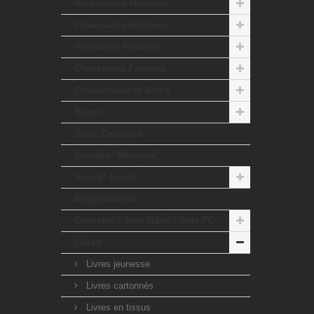
Accessoires Hommes
Chaussures Hommes
Vêtements Femmes
Chaussures Femmes
Cosmétiques et Soins
Bijoux
Sacs, Cartables
Grandes "Marques"
Jeux et Jouets
Déguisements
Consoles / Jeux vidéo / Jeux PC
Livres
Livres jeunesse
Livres cartonnés
Livres en tissus