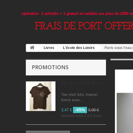
opération 2 achetés = 1 gratuit et valable sur plus de 2000 
FRAIS DE PORT OFFE
Livres
L'école des Loisirs
Paris sous l'eau 
PROMOTIONS
Tee shirt IKKS 10 ans
Tee shirt ikks marron
foncé avec...
-65%
3,47 €
9,90 €
livraison sous 2 à 3 jours