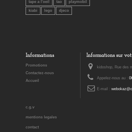
tape a l'oeil
tao
playmobil
kiabi
lego
djeco
Informations
Informations sur vot
Promotions
kidoshop, Rue des m
Contactez-nous
Appelez-nous au :
0
Accueil
E-mail :
webokaz@or
c.g.v
mentions legales
contact