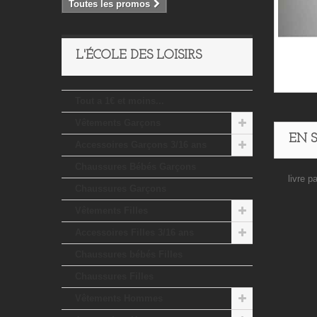
Toutes les promos
L'ÉCOLE DES LOISIRS
Tout a 1€ et moins...
Vêtements Garçons
EN 
Accessoires Garçons 3/16 ans
Chaussures Bébés Garçons
livre p
Chaussures Garçons
Vêtements Filles
Accessoires Filles 3/16 ans
Chaussures bébés Filles
Chaussures Filles
Vêtements Hommes