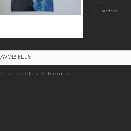
1
Article
Imprimer
SAVOIR PLUS
aris sous l'eau de l'école des loisirs en tbe