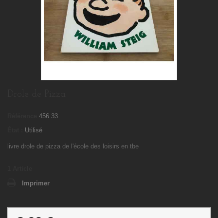
Drole de Pizza
Référence
456.33
État :
Utilisé
livre drole de pizza de l'école des loisirs en tbe
1
Article
Imprimer