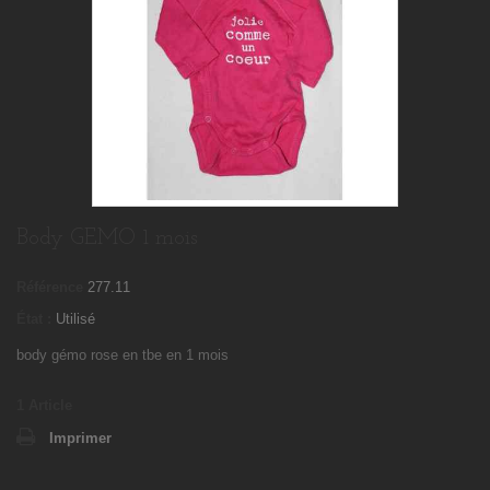
Body GEMO 1 mois
Référence
277.11
État :
Utilisé
body gémo rose en tbe en 1 mois
1
Article
Imprimer