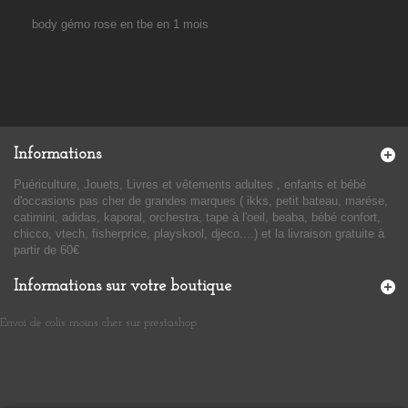
body gémo rose en tbe en 1 mois
Informations
Puériculture, Jouets, Livres et vêtements adultes , enfants et bébé
d'occasions pas cher de grandes marques ( ikks, petit bateau, marése,
catimini, adidas, kaporal, orchestra, tape à l'oeil, beaba, bébé confort,
chicco, vtech, fisherprice, playskool, djeco....) et la livraison gratuite à
partir de 60€
Informations sur votre boutique
Envoi de colis moins cher sur prestashop
​