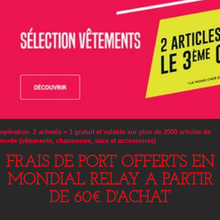
opération 2 achetés = 1 gratuit et valable sur plus de 2000 articles de
mode (vêtements, chaussures, sacs et accessoires)
FRAIS DE PORT OFFERTS EN
MONDIAL RELAY A PARTIR
DE 60€ D'ACHAT