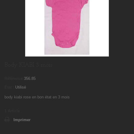
Body KIABI 3 mois
Référence
356.85
État :
Utilisé
body kiabi rose en bon état en 3 mois
1
Article
Imprimer