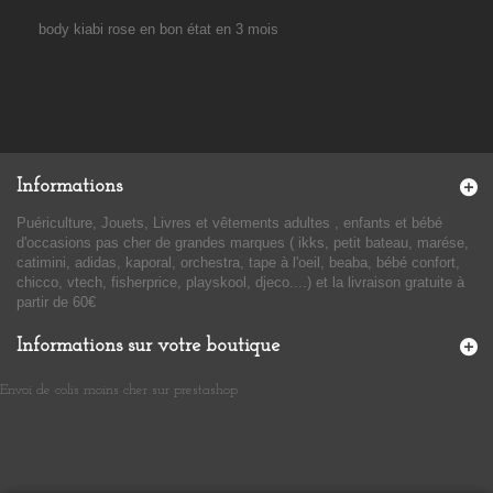
body kiabi rose en bon état en 3 mois
Informations
Puériculture, Jouets, Livres et vêtements adultes , enfants et bébé
d'occasions pas cher de grandes marques ( ikks, petit bateau, marése,
catimini, adidas, kaporal, orchestra, tape à l'oeil, beaba, bébé confort,
chicco, vtech, fisherprice, playskool, djeco....) et la livraison gratuite à
partir de 60€
Informations sur votre boutique
Envoi de colis moins cher sur prestashop
​