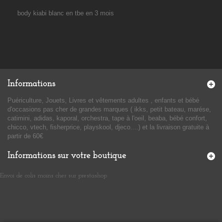
body kiabi blanc en tbe en 3 mois
Informations
Puériculture, Jouets, Livres et vêtements adultes , enfants et bébé
d'occasions pas cher de grandes marques ( ikks, petit bateau, marése,
catimini, adidas, kaporal, orchestra, tape à l'oeil, beaba, bébé confort,
chicco, vtech, fisherprice, playskool, djeco....) et la livraison gratuite à
partir de 60€
Informations sur votre boutique
Envoi de colis moins cher sur prestashop
​