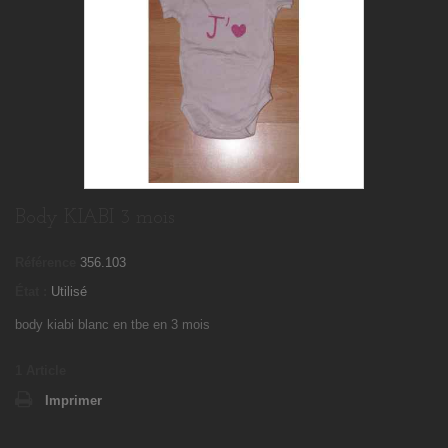
Body KIABI 3 mois
Référence
356.103
État :
Utilisé
body kiabi blanc en tbe en 3 mois
1
Article
Imprimer