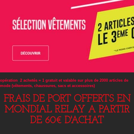
opération 2 achetés = 1 gratuit et valable sur plus de 2000 articles de
mode (vêtements, chaussures, sacs et accessoires)
FRAIS DE PORT OFFERTS EN
MONDIAL RELAY A PARTIR
DE 60€ D'ACHAT