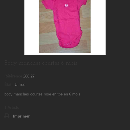
Body manches courtes 6 mois
Référence
288.27
État :
Utilisé
body manches courtes rose en tbe en 6 mois
1
Article
Imprimer