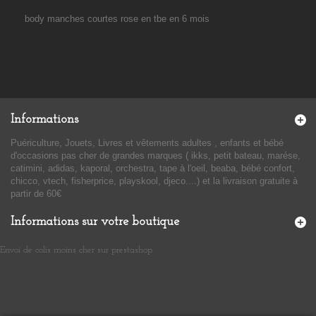
body manches courtes rose en tbe en 6 mois
Informations
Puériculture, Jouets, Livres et vêtements adultes , enfants et bébé
d'occasions pas cher de grandes marques ( ikks, petit bateau, marése,
catimini, adidas, kaporal, orchestra, tape à l'oeil, beaba, bébé confort,
chicco, vtech, fisherprice, playskool, djeco....) et la livraison gratuite à
partir de 60€
Informations sur votre boutique
Envoi de colis moins cher sur prestashop
​