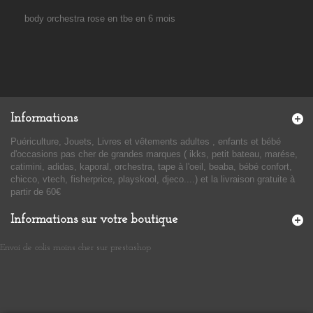
body orchestra rose en tbe en 6 mois
Informations
Puériculture, Jouets, Livres et vêtements adultes , enfants et bébé
d'occasions pas cher de grandes marques ( ikks, petit bateau, marése,
catimini, adidas, kaporal, orchestra, tape à l'oeil, beaba, bébé confort,
chicco, vtech, fisherprice, playskool, djeco....) et la livraison gratuite à
partir de 60€
Informations sur votre boutique
Envoi de colis moins cher sur prestashop
​