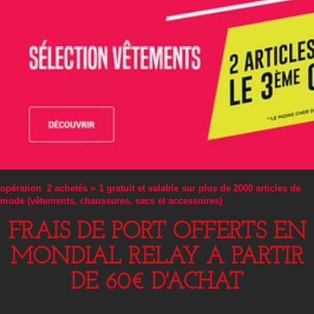
opération 2 achetés = 1 gratuit et valable sur plus de 2000 articles de
mode (vêtements, chaussures, sacs et accessoires)
FRAIS DE PORT OFFERTS EN
MONDIAL RELAY A PARTIR
DE 60€ D'ACHAT