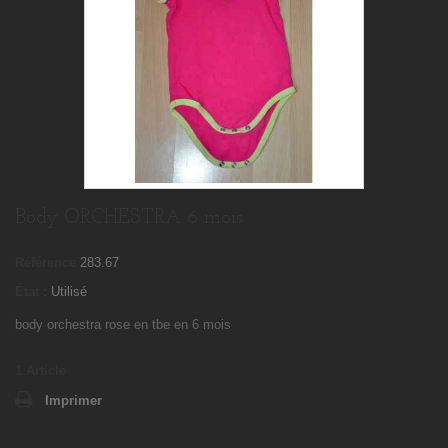
Body ORCHESTRA 6 mois
Référence
283.67
État :
Utilisé
body orchestra rose en tbe en 6 mois
1
Article
Imprimer