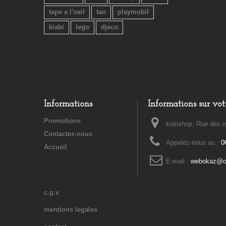
tape a l'oeil
tao
playmobil
kiabi
lego
djeco
Informations
Informations sur vot
Promotions
kidoshop, Rue des m
Contactez-nous
Appelez-nous au :
0
Accueil
E-mail :
webokaz@or
c.g.v
mentions legales