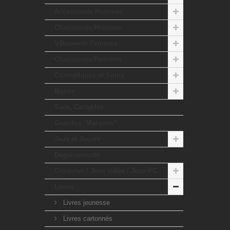
Accessoires Hommes
Chaussures Hommes
Vêtements Femmes
Chaussures Femmes
Cosmétiques et Soins
Bijoux
Sacs, Cartables
Grandes "Marques"
Jeux et Jouets
Déguisements
Consoles / Jeux vidéo / Jeux PC
Livres
Livres jeunesse
Livres cartonnés