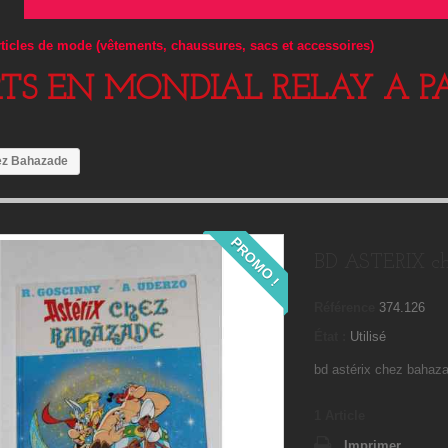
articles de mode (vêtements, chaussures, sacs et accessoires)
RTS EN MONDIAL RELAY A PA
ez Bahazade
PROMO !
BD ASTERIX ch
Référence
374.126
État :
Utilisé
bd astérix chez bahaz
1
Article
Imprimer