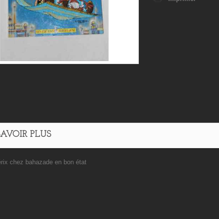
SAVOIR PLUS
érix chez bahazade en bon état