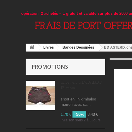
opération 2 achetés = 1 gratuit et valable sur plus de 2000 
FRAIS DE PORT OFFE
Livres
Bandes Dessinées
BD ASTERIX ch
PROMOTIONS
Short en KIMBALOO
12 mois
short en lin kimbaloo
marron avec sa...
-50%
1,70 €
3,40 €
livraison sous 2 à 3 jours