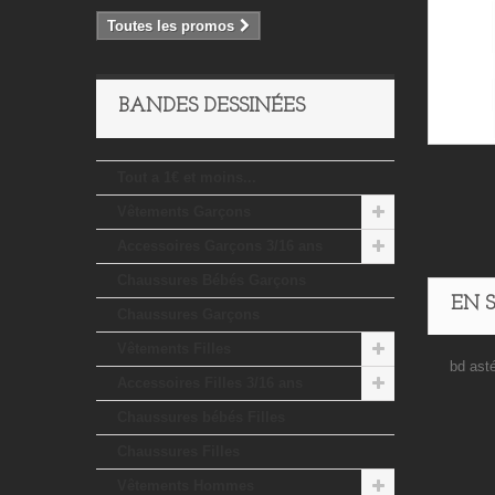
Toutes les promos
BANDES DESSINÉES
Tout a 1€ et moins...
Vêtements Garçons
Accessoires Garçons 3/16 ans
Chaussures Bébés Garçons
EN 
Chaussures Garçons
Vêtements Filles
bd ast
Accessoires Filles 3/16 ans
Chaussures bébés Filles
Chaussures Filles
Vêtements Hommes