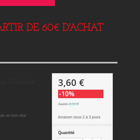
RTIR DE 60€ D'ACHAT
3,60 €
ez Bahazade
-10%
4,00 €
Avant
ade en bon état
livraison sous 2 à 3 jours
Quantité