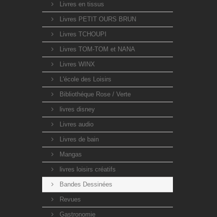
Livres en tissus
Livres PETIT OURS BRUN
Livres TCHOUPI
Livres TOM-TOM et NANA
Livres WINX
L'école des Loisirs
Bibliothéque Rose / Verte
livres disney
Livres audio
Livres de bain
Mangas
livres loisirs créatifs
Bandes Dessinées
Revues
Gastronomie