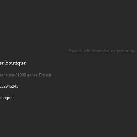
Envoi de colis moins cher sur prestashop
​
re boutique
erisiers 81990 salies France
632945243
ange.fr