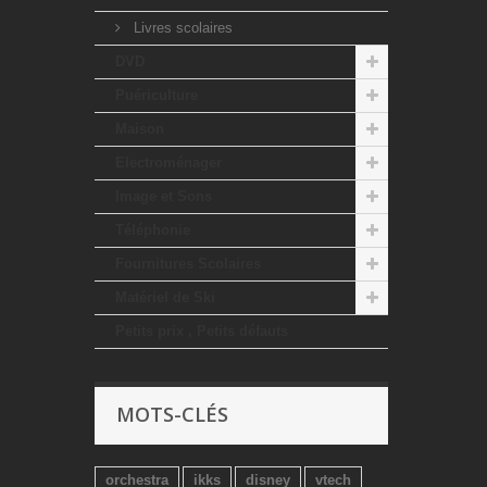
Livres scolaires
DVD
Puériculture
Maison
Electroménager
Image et Sons
Téléphonie
Fournitures Scolaires
Matériel de Ski
Petits prix , Petits défauts
MOTS-CLÉS
orchestra
ikks
disney
vtech