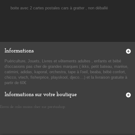
boite avec 2 cartes postales cars à gratter , non déballé
Informations
Puériculture, Jouets, Livres et vêtements adultes , enfants et bébé
d'occasions pas cher de grandes marques ( ikks, petit bateau, marése,
catimini, adidas, kaporal, orchestra, tape à l'oeil, beaba, bébé confort,
chicco, vtech, fisherprice, playskool, djeco....) et la livraison gratuite à
partir de 60€
Informations sur votre boutique
Envoi de colis moins cher sur prestashop
​