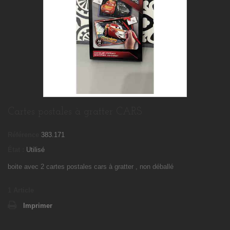
Cartes postales à gratter CARS
Référence
383.171
État :
Utilisé
boite avec 2 cartes postales cars à gratter , non déballé
1
Article
Imprimer